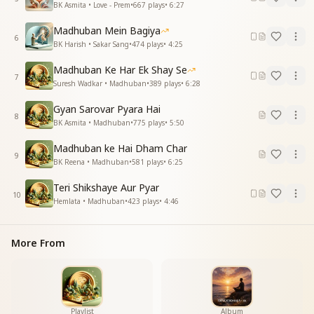
BK Asmita • Love - Prem
•
667
plays
•
6:27
Madhuban Mein Bagiya
6
BK Harish • Sakar Sang
•
474
plays
•
4:25
Madhuban Ke Har Ek Shay Se
7
Suresh Wadkar • Madhuban
•
389
plays
•
6:28
Gyan Sarovar Pyara Hai
8
BK Asmita • Madhuban
•
775
plays
•
5:50
Madhuban ke Hai Dham Char
9
BK Reena • Madhuban
•
581
plays
•
6:25
Teri Shikshaye Aur Pyar
10
Hemlata • Madhuban
•
423
plays
•
4:46
More From
Playlist
Album