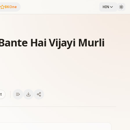
BKOne
HIN
ante Hai Vijayi Murli
xt