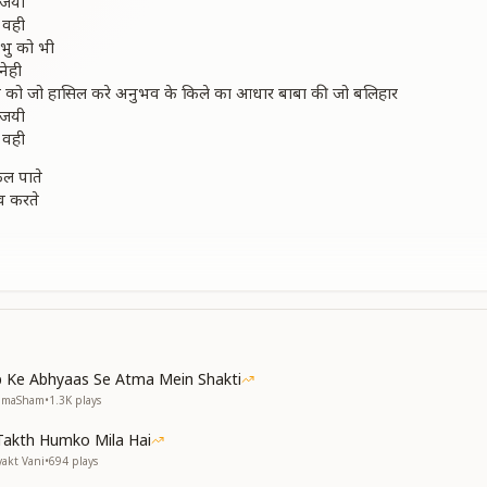
विजयी
 वही
्रभु को भी
नेही
ीमत को जो हासिल करे अनुभव के किले का आधार बाबा की जो बलिहार
विजयी
 वही
 फल पाते
व करते
रहता है जो बेफिक्र
िलता ही कार
विजयी
 वही
कर्म सदा
ाम सदा
 Ke Abhyaas Se Atma Mein Shakti
नुभव सदा
NumaSham
•
1.3K
plays
िश्चय दिल में प्यारा
Takth Humko Mila Hai
े पे सुहागा
yakt Vani
•
694
plays
विजयी