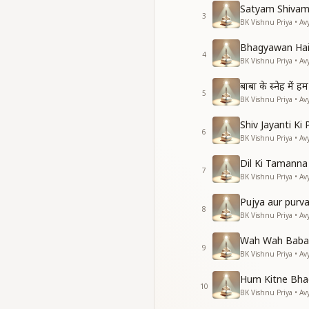
अमर भव के सदा वरदानी
Satyam Shivam
प्यार के बंधन में बांध ले प
3
BK Vishnu Priya • Av
सदा जो सहयोगी सर्व के स्
परमत से रहे जो परे श्र
Bhagyawan Hai
4
निश्चय बुद्धि ही होते है 
BK Vishnu Priya • Av
अमर भव के सदा वरदानी
बाबा के स्नेह में
5
BK Vishnu Priya • Av
Shiv Jayanti Ki
6
BK Vishnu Priya • Av
Dil Ki Tamann
7
BK Vishnu Priya • Av
Pujya aur purv
8
BK Vishnu Priya • Av
Wah Wah Baba
9
BK Vishnu Priya • Av
Hum Kitne Bha
10
BK Vishnu Priya • Av