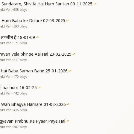
 वही
 Sundaram, Shiv Ki Hai Hum Santan 09-11-2025
्रभु को भी
yakt Vani
•
658
plays
नेही
ीमत को जो हासिल करे अनुभव के किले का आधार बाबा की जो बलिहार
 Hum Baba ke Dulare 02-03-2025
विजयी
yakt Vani
•
593
plays
 वही
 हम लवलीन है 18-01-09
yakt Vani
•
521
plays
 Pavan Vela phir se Aai Hai 23-02-2025
yakt Vani
•
511
plays
a Hai Baba Saman Bane 25-01-2026
yakt Vani
•
470
plays
aj hai hum 16-02-25
yakt Vani
•
442
plays
 Wah Bhagya Hamare 01-02-2026
yakt Vani
•
415
plays
gyavan Prabhu Ka Pyaar Paye Hai
yakt Vani
•
387
plays