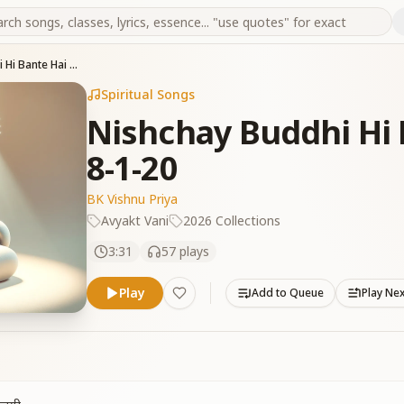
Nishchay Buddhi Hi Bante Hai Vijayi Murli 8-1-20
Spiritual Songs
Nishchay Buddhi Hi B
8-1-20
BK Vishnu Priya
Avyakt Vani
2026 Collections
3:31
57
plays
Play
Add to Queue
Play Ne