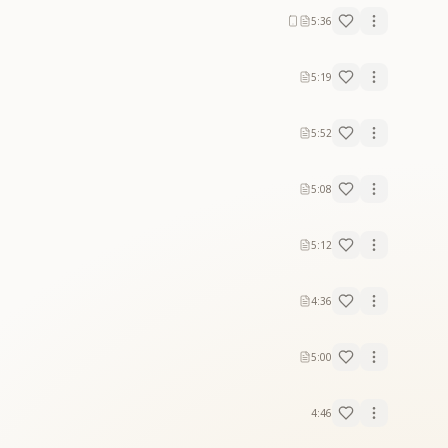
5:36
5:19
5:52
5:08
5:12
4:36
5:00
4:46