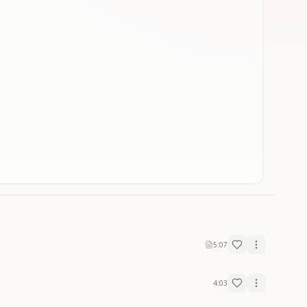
5:07
4:03