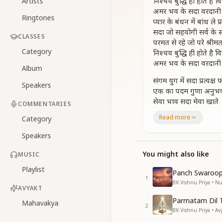
निश्चय बुद्धि ही होते है 
Artists
अमर भव के सदा वरदानी
Ringtones
प्यार के बंधन में बांध ले प
सदा जो सहयोगी सर्व के स्
CLASSES
परमत से रहे जो परे श्र
Category
निश्चय बुद्धि ही होते है 
अमर भव के सदा वरदानी
Album
संगम युग में सदा प्रत्यक्ष
Speakers
एक का पदम गुणा अनुभ
सेवा भाव सदा मेवा खाते
COMMENTARIES
जिम्मेवारी बाबा को देकर 
Read more
Category
परमात्म प्यार का जिसे म
निश्चय बुद्धि ही होते है 
Speakers
अमर भव के सदा वरदानी
You might also like
MUSIC
त्रिकाल दर्शी बन करें हर 
Playlist
दिलतख्त पर जो पाए आर
Panch Swaroop
1
अकाल तख्त नशीन हम अ
BK Vishnu Priya • 
AVYAKT
जो होगा अच्छा होगा ऐसा न
Parmatam Dil 
संगम युग का हर पल है सोन
Mahavakya
2
BK Vishnu Priya • Av
निश्चय बुद्धि ही होते है 