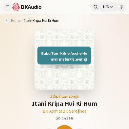
BKAudio
HIN
Home
Itani Kripa Hui Ki Hum
Spiritual Songs
Itani Kripa Hui Ki Hum
BK Asmita
BK Sarojinee
5:05
149