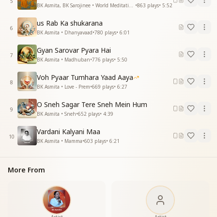
5
इतनी कृपा हुई कि हम कृत-कृत्य हो गए
BK Asmita, BK Sarojinee • World Meditation Day
•
863
plays
•
5:52
प्रभु स्नेहा से हमारे प्राण सिद्ध हो गए
us Rab Ka shukarana
इतनी कृपा हुई कि हम कृत-कृत्य हो गए
6
BK Asmita • Dhanyavaad
•
780
plays
•
6:01
प्रभु स्नेहा से हमारे प्राण सिद्ध हो गए"
Gyan Sarovar Pyara Hai
7
BK Asmita • Madhuban
•
776
plays
•
5:50
Voh Pyaar Tumhara Yaad Aaya
8
BK Asmita • Love - Prem
•
669
plays
•
6:27
O Sneh Sagar Tere Sneh Mein Hum
9
BK Asmita • Sneh
•
652
plays
•
4:39
Vardani Kalyani Maa
10
BK Asmita • Mamma
•
603
plays
•
6:21
More From