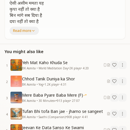
ऐसी असीम ममता यह
कृपा नहीं तो क्या है
बिन मांगे सब दिया है
दया नहीं तो क्या है
जीवन के महोत्सव में कर्म नृत्य हो गए
Read more
इतनी कृपा हुई कि हम कृत-कृत्य हो गए
न तप न दान
भक्ति ध्यान ज्ञान भी नहीं
You might also like
पालूं तुम्हें पहचान लूं
विद्वान भी नहीं
Yeh Mat Kaho Khuda Se
1
बस प्रेम था
BK Asmita • World Meditation Day
•
2K
plays
•
4:20
जो प्रभु मिलन से तृप्त हो गए
Chhod Tanik Duniya ka Shor
इतनी कृपा हुई कि हम कृत-कृत्य हो गए
2
BK Asmita • Yog
•
1.2K
plays
•
4:31
परमात्मा मिलेगा था
Mere Baba Pyare Baba Mere (F)
यह स्वप्न से परे
3
BK Asmita • 30 Minutes+
•
913
plays
•
27:07
परमात्मा मिलेगा था
यह स्वप्न से परे
Tufan Bhi tofa Ban jae - jharno se sangeet
वो सामने हो साथ में
4
BK Asmita • Saathi (Companion)
•
908
plays
•
4:41
कोई कल्पना करें
इतने समीप आए परम्म मित्र हो गए
Jeevan Ke Data Sanso Ke Swami