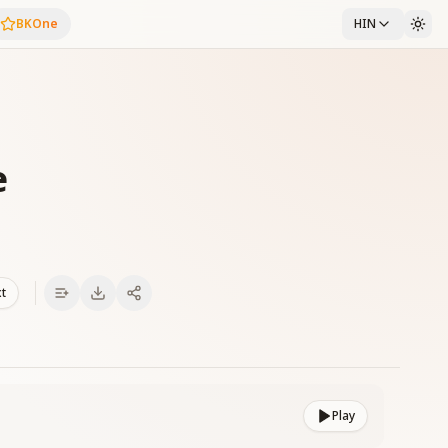
BKOne
HIN
e
xt
Play