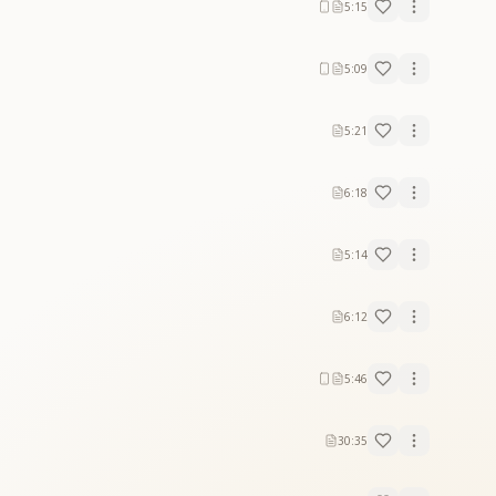
5:15
5:09
5:21
6:18
5:14
6:12
5:46
30:35