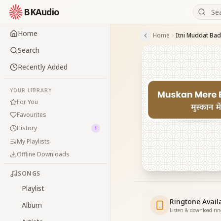
BKAudio
Home
Home
Itni Muddat Bad
Search
Recently Added
YOUR LIBRARY
For You
Favourites
History
1
My Playlists
Offline Downloads
SONGS
Playlist
Ringtone Avail
Album
Listen & download ri