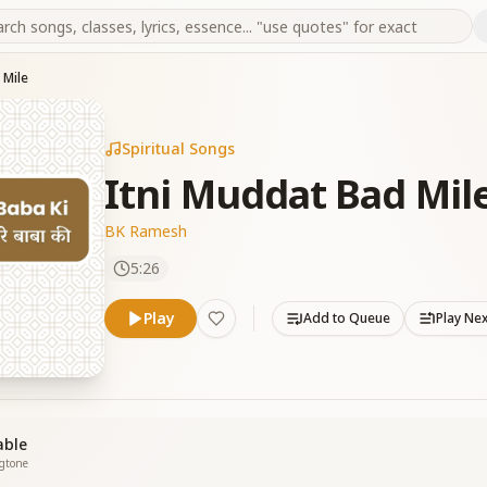
 Mile
Spiritual Songs
Itni Muddat Bad Mil
BK Ramesh
5:26
Play
Add to Queue
Play Ne
able
ngtone