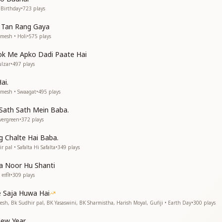
भी थे हम अकेले
 Birthday
•
723
plays
े हो
 Tan Rang Gaya
mesh • Holi
•
575
plays
lok Me Apko Dadi Paate Hai
मिल जाओगे
lzar
•
497
plays
मिल जाओगे
न
ai.
amesh • Swaagat
•
495
plays
 Sath Sath Mein Baba.
vergreen
•
372
plays
ा जो
 Chalte Hai Baba.
ा जो
pal • Safalta Hi Safalta
•
349
plays
a Noor Hu Shanti
शांति
•
309
plays
 Saja Huwa Hai
esh, Bk Sudhir pal, BK Yasaswini, BK Sharmistha, Harish Moyal, Gufiji • Earth Day
•
300
plays
ew Year