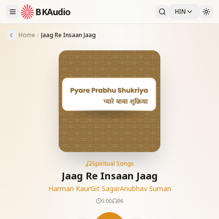
BKAudio
HIN
Home
Jaag Re Insaan Jaag
Spiritual Songs
Jaag Re Insaan Jaag
Harman Kaur
Git Sagar
Anubhav Suman
5:00
96