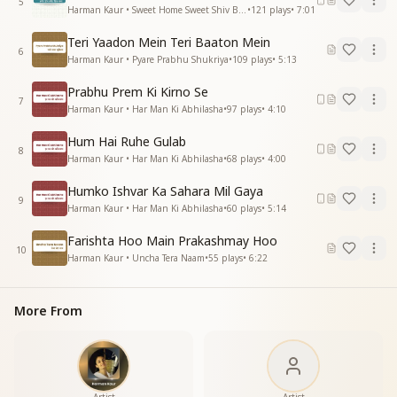
5
जाग रे इंसान
Harman Kaur • Sweet Home Sweet Shiv Baba
•
121
plays
•
7:01
जाग रे इंसान
Teri Yaadon Mein Teri Baaton Mein
जाग रे इंसान
6
Harman Kaur • Pyare Prabhu Shukriya
•
109
plays
•
5:13
जाग रे इंसान
—-------------------------------------
Prabhu Prem Ki Kirno Se
7
Harman Kaur • Har Man Ki Abhilasha
•
97
plays
•
4:10
Hum Hai Ruhe Gulab
8
Harman Kaur • Har Man Ki Abhilasha
•
68
plays
•
4:00
Humko Ishvar Ka Sahara Mil Gaya
9
Harman Kaur • Har Man Ki Abhilasha
•
60
plays
•
5:14
Farishta Hoo Main Prakashmay Hoo
10
Harman Kaur • Uncha Tera Naam
•
55
plays
•
6:22
More From