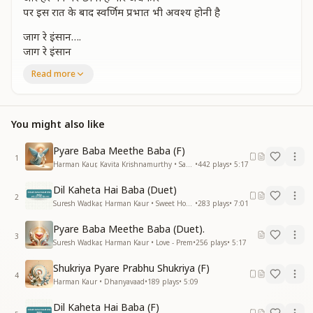
पर इस रात के बाद स्वर्णिम प्रभात भी अवश्य होनी है
जाग रे इंसान….
जाग रे इंसान
तू क्यों नींद में खोया
Read more
नव प्रभात द्वारे खड़ा करले पहचान
जाग रे इंसान
जाग रे इंसान
You might also like
ढूंढ रहा जिसको वह है तुझे बुलाते
चरण रचित याद तुझे वो स्वर्ग है दिलाते
Pyare Baba Meethe Baba (F)
1
कौन तू कहासे आया आज है तू जो
Harman Kaur, Kavita Krishnamurthy • Saathi (Companion)
•
442
plays
•
5:17
जाग रे इंसान….
Dil Kaheta Hai Baba (Duet)
जाग रे इंसान
2
Suresh Wadkar, Harman Kaur • Sweet Home Sweet Shiv Baba
•
283
plays
•
7:01
संबंध तो बाबा के सारे एक ही जन्म के
Pyare Baba Meethe Baba (Duet).
आत्मा परमात्माका संबंध तो सदा के लिए है कौन तुझे क्या देगा आज ले
3
Suresh Wadkar, Harman Kaur • Love - Prem
•
256
plays
•
5:17
तू जो
जाग रे इंसान….
Shukriya Pyare Prabhu Shukriya (F)
जाग रे इंसान
4
Harman Kaur • Dhanyavaad
•
189
plays
•
5:09
तू क्यों नींद में खोया
नव प्रभात द्वारे खड़ा करले पहचान
Dil Kaheta Hai Baba (F)