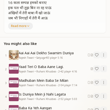
16 कला सम्पन्न‌ हमको बनाए
इक पल भी तुझ बिन ना रह पाऊं
अंखियों में तेरी बाबा मैं खो जाऊंं
जब भी निगाहों में तेरी मैं आऊं
इस संसार को मैं भूल जाऊं
Read more
जब भी निगाहों में ...
हर एक कांटे को फूल बनाता
रुहानी खुशबू से जग महकाता
You might also like
आने से तेरे बाबा मौसम बदलता
आने से तेरे बाबा मौसम बदलता
Aai Aai Aai Dekho Swarnim Duniya
1
रहने को तेरे संग दिल मेरा करता
Rajesh Tiwari • Satyuga
•
83
plays
•
5:16
जब भी निगाहों में तेरी मैं आऊं
Yaad Teri O Baba Aane Lagi.
इस संसार को मैं भूल जाऊं
2
Rajesh Tiwari • Ruhani Khusboo - 2
•
42
plays
•
4:16
जब भी निगाहों में......
Madhuban Mein Baba Se Milan
चांद सितारे नदियां झरने ये सारे
3
Rajesh Tiwari • Ruhani Khusboo - 2
•
34
plays
•
7:14
पेड़ और पौधे भी तुझको पुकारे
चांद सितारे नदियां झरने ये सारे
Is Duniya Mein Ji Nahi Lagata
पेड़ और पौधे भी तुझको पुकारे
4
Rajesh Tiwari • Ruhani Khusboo - 2
•
32
plays
•
5:03
चहकने से पंछियों के गीत बन जाते
चहकने से पंछियों के गीत बन जाते
Baba Ka Yeh Aangan