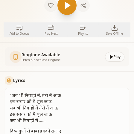
Add to Queue
Play Next
Playlist
Save Offline
Ringtone Available
Play
Listen & download ringtone
Lyrics
"जब भी निगाहों में, तेरी मैं आऊं
इस संसार को मैं भूल जाऊं
जब भी निगाहों में तेरी मैं आऊं
इस संसार को मैं भूल जाऊं
जब भी निगाहों में .......
दिव्य गुणों से बाबा हमको सजाए