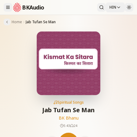
BKAudio
HIN
Home
Jab Tufan Se Man
Spiritual Songs
Jab Tufan Se Man
BK Bhanu
5:43
24