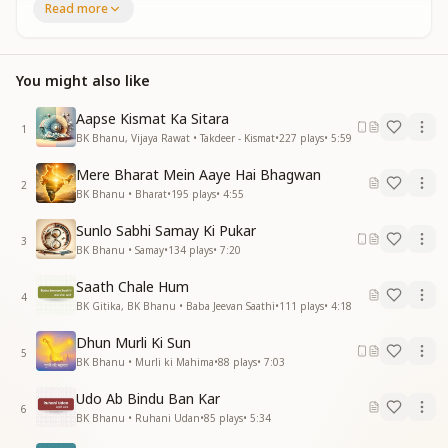
Read more
जिन्हे ढूंढ रहे सब सदियों से
जिन्हे ढूंढ रहे सब सदियों से
हम उनसे मिलन मनाए
You might also like
जब तुफा से मन घबराए राह कोई जब नजर नआए
साथी बनकर प्यारा बाबा चलना हमे सिखाए
Aapse Kismat Ka Sitara
1
धरती के तुम चांद सितारे जग के हो उजियारे
BK Bhanu, Vijaya Rawat • Takdeer - Kismat
•
227
plays
•
5:59
जग के हो उजियारे
Mere Bharat Mein Aaye Hai Bhagwan
सारी दुनिया तुमको पुकारे
2
BK Bhanu • Bharat
•
195
plays
•
4:55
दूर करो अंधियारे
दूर करो अंधियारे
Sunlo Sabhi Samay Ki Pukar
हमको मिले है हमे हमारे
3
BK Bhanu • Samay
•
134
plays
•
7:20
हमको मिले है हमे हमारे जन जन का मन भाए
जब तुफा से मन घबराए राह कोई जब नजर न आए
Saath Chale Hum
4
साथी बनकर प्यारा बाबा चलना हमे सिखाए
BK Gitika, BK Bhanu • Baba Jeevan Saathi
•
111
plays
•
4:18
खुशियों से नाचे झूमे मन जब मीठी मीठी मुरली सुनाए
Dhun Murli Ki Sun
जब तुफा से मन घबराए राह कोई जब नजर न आए
5
BK Bhanu • Murli ki Mahima
•
88
plays
•
7:03
साथी बनकर प्यारा बाबा चलना हमे सिखाए
साथी बनकर प्यारा बाबा चलना हमे सिखाए
Udo Ab Bindu Ban Kar
चलना हमे सिखाए
6
BK Bhanu • Ruhani Udan
•
85
plays
•
5:34
चलना हमे सिखाए