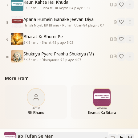
चलना हमे सिखाए
Kaun Kahta Hai Khuda
7
_
_
_
_
_
_
_
_
_
__
BK Bhanu • Baba se Dil Lagaya
•
84
plays
•
6:32
Apana Humein Banake Jeevan Diya
8
Harish Moyal, BK Bhanu • Ruhani Udan
•
84
plays
•
5:07
Bharat Ki Bhumi Pe
9
BK Bhanu • Bharat
•
75
plays
•
5:02
Shukriya Pyare Prabhu Shukriya (M)
10
BK Bhanu • Dhanyavaad
•
72
plays
•
4:07
More From
Artist
Album
BK Bhanu
Kismat Ka Sitara
Jab Tufan Se Man