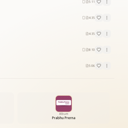
5:11
4:35
4:35
8:10
5:06
Album
Prabhu Prerna