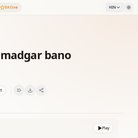
BKOne
HIN
idmadgar bano
xt
Play