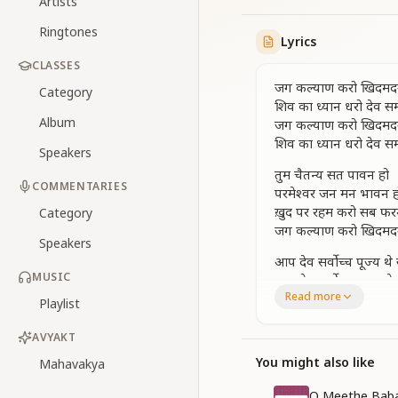
Artists
Ringtones
Lyrics
CLASSES
जग कल्याण करो खिदमद
Category
शिव का ध्यान धरो देव स
Album
जग कल्याण करो खिदमद
शिव का ध्यान धरो देव स
Speakers
तुम चैतन्य सत पावन हो
COMMENTARIES
परमेश्वर जन मन भावन ह
ख़ुद पर रहम करो सब फर
Category
जग कल्याण करो खिदमद
Speakers
आप देव सर्वोच्च पूज्य थे सर
MUSIC
आप देव सर्वोच्च पूज्य थे सर
Read more
निज पहचान करो ओ देवत्
Playlist
जग कल्याण करो खिदमद
AVYAKT
बेढंगी बदचलन छोडकर ख
You might also like
Mahavakya
बेढंगी बदचलन छोडकर ख
सद्गुण नित्य भरो मन मुस्
O Meethe Baba