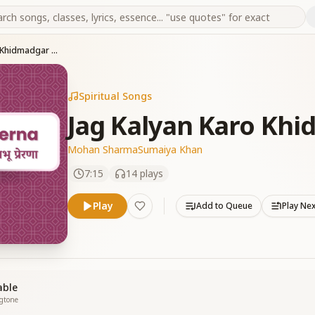
Jag Kalyan Karo Khidmadgar bano
Spiritual Songs
Jag Kalyan Karo Kh
Mohan Sharma
Sumaiya Khan
7:15
14
plays
Play
Add to Queue
Play Ne
able
ngtone