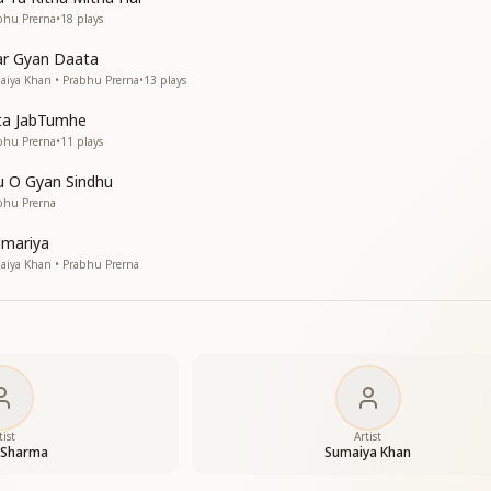
गार बनो
bhu Prerna
•
18
plays
 पाप कर्म से अब बचना तुम
ar Gyan Daata
 पाप कर्म से अब बचना तुम
aiya Khan • Prabhu Prerna
•
13
plays
ष बनो
गार बनो
ita JabTumhe
मान बनो
bhu Prerna
•
11
plays
्यान धरो
 O Gyan Sindhu
bhu Prerna
Umariya
aiya Khan • Prabhu Prerna
tist
Artist
 Sharma
Sumaiya Khan