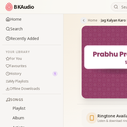
BKAudio
Home
Home
Search
Recently Added
YOUR LIBRARY
For You
Favourites
History
1
My Playlists
Offline Downloads
SONGS
Playlist
Ringtone Avail
Album
Listen & download ri