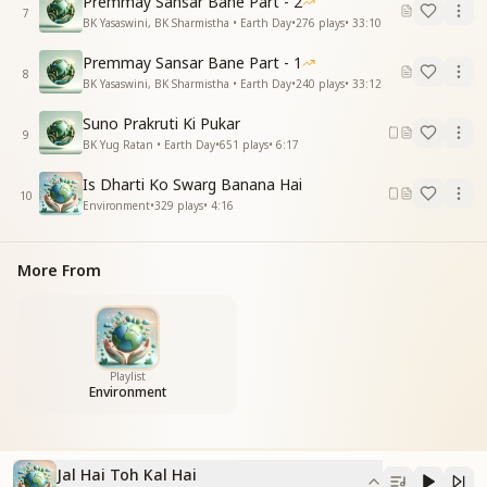
Premmay Sansar Bane Part - 2
7
सोचो समझो भाई जिंदगानी बचाए
BK Yasaswini, BK Sharmistha • Earth Day
•
276
plays
•
33:10
सोचो समझो भाई हम पानी बचाए
Premmay Sansar Bane Part - 1
सोचो समझो भाई जिंदगानी बचाए
8
BK Yasaswini, BK Sharmistha • Earth Day
•
240
plays
•
33:12
सोचो समझो भाई हम पानी बचाए
Suno Prakruti Ki Pukar
9
BK Yug Ratan • Earth Day
•
651
plays
•
6:17
Is Dharti Ko Swarg Banana Hai
10
Environment
•
329
plays
•
4:16
More From
Playlist
Environment
Jal Hai Toh Kal Hai