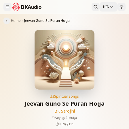
BKAudio
HIN
Home
Jeevan Guno Se Puran Hoga
Spiritual Songs
Jeevan Guno Se Puran Hoga
BK Sarojini
Satyuga
Mulya
9:39
111