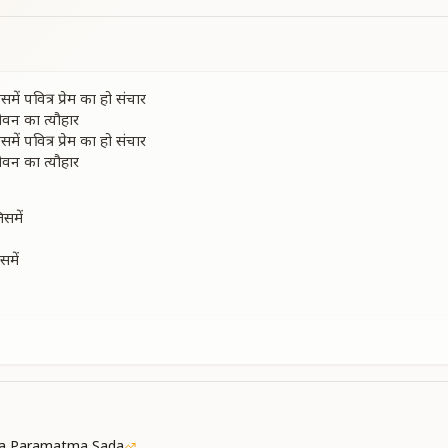
ें पवित्र प्रेम का हो संचार
न का त्यौहार
ें पवित्र प्रेम का हो संचार
न का त्यौहार
समें
समें
र्य मय हो व्यवहार
न का त्यौहार
दुआ की दौलत हो बेशुमार
ें बाटे स्नेह का उपहार
ta Paramatma Sada