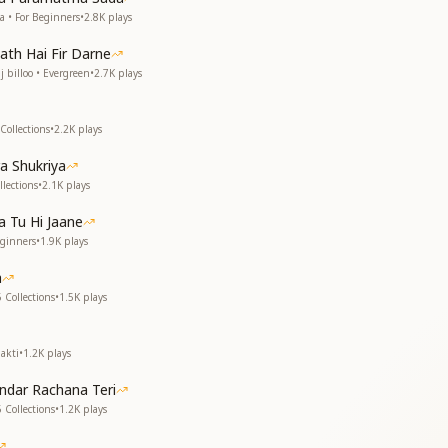
a • For Beginners
•
2.8K
plays
ath Hai Fir Darne
न का त्यौहार
 billoo • Evergreen
•
2.7K
plays
पवित्र प्रेम का हो संचार
न का त्यौहार
ें पवित्र प्रेम का हो संचार
Collections
•
2.2K
plays
न का त्यौहार
a Shukriya
lections
•
2.1K
plays
 Tu Hi Jaane
eginners
•
1.9K
plays
a
 Collections
•
1.5K
plays
akti
•
1.2K
plays
undar Rachana Teri
 Collections
•
1.2K
plays