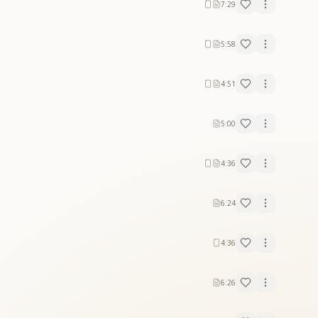
7:29
5:58
4:51
5:00
4:36
6:24
4:36
6:26