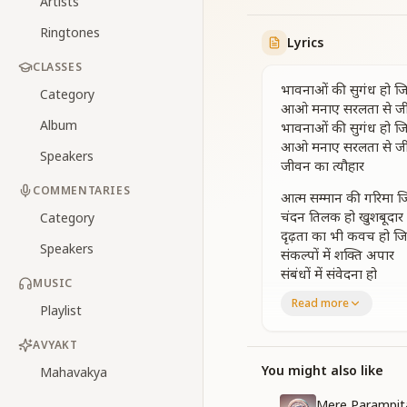
Artists
Ringtones
Lyrics
CLASSES
भावनाओं की सुगंध हो जिसम
Category
आओ मनाए सरलता से जीव
Album
भावनाओं की सुगंध हो जिसम
आओ मनाए सरलता से जीव
Speakers
जीवन का त्यौहार
COMMENTARIES
आत्म सम्मान की गरिमा जि
चंदन तिलक हो खुशबूदार
Category
दृढ़ता का भी कवच हो जि
Speakers
संकल्पों में शक्ति अपार
संबंधों में संवेदना हो
MUSIC
संबंधों में संवेदना हो माधु
Read more
Playlist
आओ मनाए सरलता से जीव
जीवन का त्यौहार
AVYAKT
वरदानों से भरी हो वाणी 
You might also like
Mahavakya
पावन दृष्टि वृत्ति हो जिसम
रिश्तों में हो रंग रूहानी
Mere Parampi