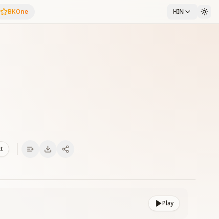
BKOne
HIN
xt
Play