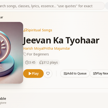
aar
Spiritual Songs
Jeevan Ka Tyohaar
Harish Moyal
Pritha Majumdar
For Beginners
3:45
312
plays
Play
Add to Queue
Play Ne
able
ngtone