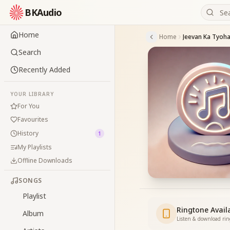
BKAudio
Home
Home
Jeevan Ka Tyoh
Search
Recently Added
YOUR LIBRARY
For You
Favourites
History
1
My Playlists
Offline Downloads
SONGS
Playlist
Ringtone Avail
Album
Listen & download ri