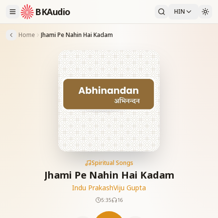
BKAudio
HIN
Home
Jhami Pe Nahin Hai Kadam
Spiritual Songs
Jhami Pe Nahin Hai Kadam
Indu Prakash
Viju Gupta
5:35
16