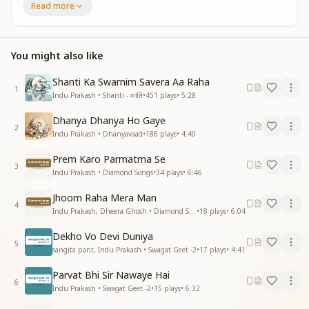
Read more
गाती दिशाएं है अाठो प्रहार
ये धरती का आंचल ये उन्नत शिखर
गति दिशाएं अाठो प्रहार
You might also like
नवल प्रात की नवकिरण ने कहा
नवल प्रात की नवकिरण ने कहा
Shanti Ka Swarnim Savera Aa Raha
है भाग्य पदमा पदम
1
Indu Prakash • Shanti - शांति
•
451
plays
•
5:28
जमी पे नहीं है कदम
की खुशियों में गाते है हम
Dhanya Dhanya Ho Gaye
अतिथि देवता प्रभु के घर पधारे
2
Indu Prakash • Dhanyavaad
•
186
plays
•
4:40
शताम स्वागतम स्वागतम
Prem Karo Parmatma Se
लहरा रहा है सुखो का समंदर
3
Indu Prakash • Diamond Songs
•
34
plays
•
6:46
अन्तर यही गा रहा निरंतर
लहरा रहा है सुखो का समंदर
Jhoom Raha Mera Man
4
अन्तर यही गा रहा निरंतर
Indu Prakash, Dheera Ghosh • Diamond Songs
•
18
plays
•
6:04
मूल्यों से महकी प्रभु योजना
Dekho Vo Devi Duniya
मूल्यों से महकी प्रभु योजना
5
sangita pant, Indu Prakash • Swagat Geet -2
•
17
plays
•
4:41
सत्यम शिवम सुंदरम
जमी पे नहीं है कदम
Parvat Bhi Sir Nawaye Hai
की खुशियों में गाते है हम
6
Indu Prakash • Swagat Geet -2
•
15
plays
•
6:32
अतिथि देवता प्रभु के घर पधारे