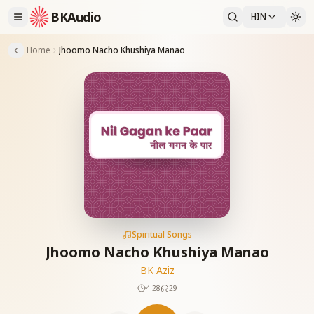
BKAudio
HIN
Home
Jhoomo Nacho Khushiya Manao
Spiritual Songs
Jhoomo Nacho Khushiya Manao
BK Aziz
4:28
29