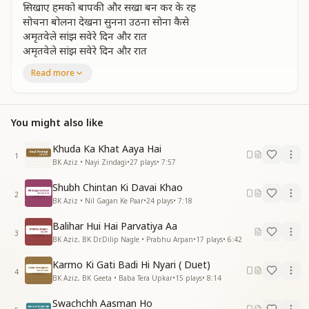
सिखाए हमको बापकी और सखा बन कर के रह
सोचना बोलना देखना सुनना उठना सोना कैसे
अमृतवेले सांझ सवेरे दिन और रात
अमृतवेले सांझ सवेरे दिन और रात
चिंतन करके ज्ञान की
Read more
चिंतन करके ज्ञान की
मैं बैठा हुं मै बैठा हुं
बाबा मुझे कहते है हर पल मैं बैठा हुं बच्चे चिंता ना कर
You might also like
बाबा मुझे कहते है हर पल
खुश जो रहते वक्त वो रहते श्रीमत पर चलते
Khuda Ka Khat Aaya Hai
1
देहभान को छोड़कर जो शिवबाबा से पलते
BK Aziz • Nayi Zindagi
•
27
plays
•
7:57
मेरा जो भी मेरा है वो तेरा जो भी मेरा
Shubh Chintan Ki Davai Khao
मेरा जो भी मेरा है वो तेरा जो भी मेरा
2
BK Aziz • Nil Gagan Ke Paar
•
24
plays
•
7:18
लाड़ले हम भगवान के
लाड़ले हम भगवान के
Balihar Hui Hai Parvatiya Aa
मैं बैठा हुं मै बैठा हुं
3
BK Aziz, BK Dr.Dilip Nagle • Prabhu Arpan
•
17
plays
•
6:42
बाबा मुझे कहते है हर पल मैं बैठा हुं बच्चे चिंता ना कर
बाबा मुझे कहते है हर पल
Karmo Ki Gati Badi Hi Nyari ( Duet)
4
झूमों नाचो खुशियाँ मनाओ
BK Aziz, BK Geeta • Baba Tera Upkar
•
15
plays
•
8:14
झूमों नाचो खुशियाँ मनाओ
Swachchh Aasman Ho
झूमों नाचो खुशियाँ मनाओ