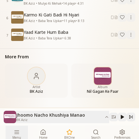
5
BK Aziz • Mulyo Ki Mehak
•
14
plays
•
4:31
शिवबाबा की महीमा गाओ
बाबा मुझे कहते है हर पल
Karmo Ki Gati Badi Hi Nyari
मैं बैठा हुं बच्चे चिंता ना कर
6
BK Aziz • Baba Tera Upkar
•
11
plays
•
8:13
बाबा मुझे कहते है हर पल
मैं बैठा हुं बच्चे चिंता ना कर
Yaad Karte Hum Baba
7
बाबा मुझे कहते है हर पल
BK Aziz • Baba Tera Upkar
•
6:38
मैं बैठा हुं बच्चे चिंता ना कर
More From
Artist
Album
BK Aziz
Nil Gagan Ke Paar
Jhoomo Nacho Khushiya Manao
BK Aziz
Menu
Home
BKOne
Search
Preferences