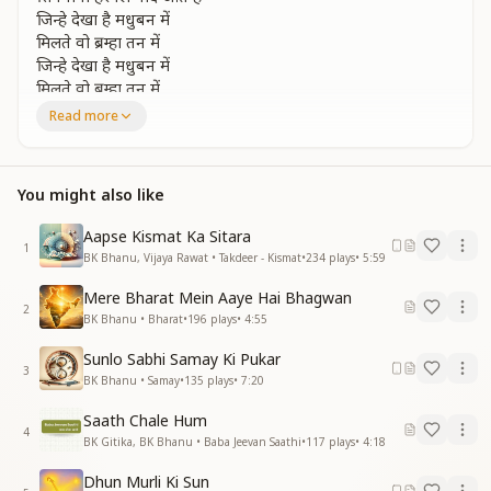
जिन्हे देखा है मधुबन में
मिलते वो ब्रम्हा तन में
जिन्हे देखा है मधुबन में
मिलते वो ब्रम्हा तन में
वो बाबा हरपल याद आते है
Read more
शिवबाबा हरपल याद आते है
जिन्हे युगो युगों से पुकारा
You might also like
उन्हें प्राणों में है पाया
जिन्हे युगो युगों से पुकारा
Aapse Kismat Ka Sitara
उन्हें प्राणों में है पाया
1
BK Bhanu, Vijaya Rawat • Takdeer - Kismat
•
234
plays
•
5:59
मेरा बाबा आया है पर अब वो जाने वाला हूं हूं
हम उड़ते है अंबर में
Mere Bharat Mein Aaye Hai Bhagwan
हम उड़ते है अंबर में
2
BK Bhanu • Bharat
•
196
plays
•
4:55
हम रहते जिनके संग में
वो बाबा हरपल याद आते है
Sunlo Sabhi Samay Ki Pukar
3
शिवबाबा हरपल याद आते हैं
BK Bhanu • Samay
•
135
plays
•
7:20
दुनिया जिसको ठुकराए बाबा उसको अपनाए
Saath Chale Hum
4
दुनिया जिसको ठुकराए बाबा उसको अपनाए
BK Gitika, BK Bhanu • Baba Jeevan Saathi
•
117
plays
•
4:18
मेरे मीठे बच्चे कहकर प्यार से
Dhun Murli Ki Sun
सहलाए हूं हूं