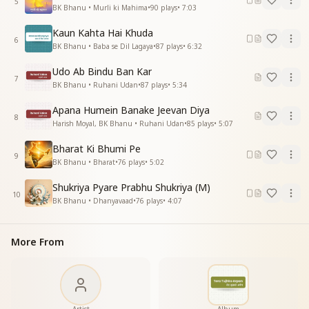
5
BK Bhanu • Murli ki Mahima
•
90
plays
•
7:03
जो बसे है दिल धड़कन में,
जो बसे है दिल धड़कन में
Kaun Kahta Hai Khuda
जो बैठे मूलवतन में
6
BK Bhanu • Baba se Dil Lagaya
•
87
plays
•
6:32
वो बाबा हरपल याद आते हैं
शिवबाबा हरपल याद आते हैं
Udo Ab Bindu Ban Kar
7
BK Bhanu • Ruhani Udan
•
87
plays
•
5:34
एक ईश्वर एक जग परिवार
संकल्प यही करना साकार
Apana Humein Banake Jeevan Diya
8
एक ईश्वर एक जग परिवार
Harish Moyal, BK Bhanu • Ruhani Udan
•
85
plays
•
5:07
संकल्प यही करना साकार
Bharat Ki Bhumi Pe
सर्व आत्माओ के पिताश्री
9
BK Bhanu • Bharat
•
76
plays
•
5:02
लिए है सृष्टि पर अवतार
हू हु कलयुग के अंत चरण में
Shukriya Pyare Prabhu Shukriya (M)
कलयुग के अंत चरण में
10
BK Bhanu • Dhanyavaad
•
76
plays
•
4:07
जो आते संगम में
वो बाबा हरपल याद आते है
शिवबाबा हरपल याद आते है
More From
जिन्हे देखा है मधुबन में
जो मिलते है मधुबन में
शिवबाबा हरपल याद आते है
शिवबाबा हरपल याद आते है