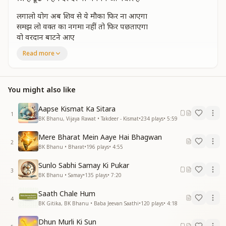
लगालो योग अब शिव से ये मौका फिर ना आएगा
समझ लो वक्त का नगमा नहीं तो फिर पछताएगा
वो वरदान बाटने आए
वो वरदान बाटने आए
Read more
साथ में स्वर्ग लाए हैं
जिन्हें ढूंढे थे हम दर दर वो भगवन आ पधारे हैं
जिन्हें ढूंढे थे हम दर-दर वो भगवन आ पधारे हैं
You might also like
बनाकर मन को पावन अब चले हम नव से भी ऊपर
बुला के बाबा अपने संग वतन में आओ अपने घर
Aapse Kismat Ka Sitara
1
बिछाकर पलके वो अपनी
BK Bhanu, Vijaya Rawat • Takdeer - Kismat
•
234
plays
•
5:59
बिछाकर पलके वो अपनी
Mere Bharat Mein Aaye Hai Bhagwan
वतन से हमें निहारे हैं
2
BK Bhanu • Bharat
•
196
plays
•
4:55
जिन्हें ढूंढे थे हम दर दर वो भगवन आ पधारे हैं
जिन्हें ढूंढे थे हम दर-दर वो भगवन आ पधारे हैं
Sunlo Sabhi Samay Ki Pukar
3
BK Bhanu • Samay
•
135
plays
•
7:20
दरस को तरसे थे अब तक वो हमको रोज मिलते हैं
कमल संग बन गया जीवन खुशी के फूल खिलते हैं
Saath Chale Hum
वो मेरे हैं मैं हूं उनका
4
BK Gitika, BK Bhanu • Baba Jeevan Saathi
•
120
plays
•
4:18
वो मेरे हैं मैं हूं उनका
वो सब कुछ हम पे वारे हैं
Dhun Murli Ki Sun