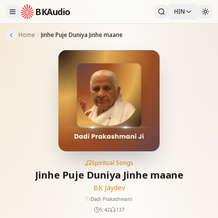
BKAudio
HIN
Home
Jinhe Puje Duniya Jinhe maane
Spiritual Songs
Jinhe Puje Duniya Jinhe maane
BK Jaydev
Dadi Prakashmani
5:42
137