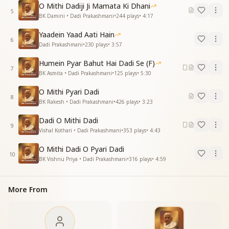
O Mithi Dadiji Ji Mamata Ki Dhani
मधुबन की बहार है, आनंद की खबर है।
5
BK Damini • Dadi Prakashmani
•
244
plays
•
4:17
मुस्कानों से बातें, खुशियाँ अपार हैं।
Yaadein Yaad Aati Hain
You are the beauty of Madhuban, a messenger of joy.
6
Dadi Prakashmani
•
230
plays
•
3:57
With your smiles, you spread boundless happiness.
Humein Pyar Bahut Hai Dadi Se (F)
उनकी महिमा जग में है न्यारी।
7
BK Asmita • Dadi Prakashmani
•
125
plays
•
5:30
ओ दादी हमारी, मीठी माँ हमारी।
O Mithi Pyari Dadi
Your glory is unique in the entire world.
8
BK Rakesh • Dadi Prakashmani
•
426
plays
•
3:23
O Dadi, our sweet mother.
Dadi O Mithi Dadi
ओ बातें निराली, ओ बातें निराली,
9
Vishal Kothari • Dadi Prakashmani
•
353
plays
•
4:43
ओ बातें निराली, बड़ी दिलवाली।
हर दिन लागे जैसे दिवाली।
O Mithi Dadi O Pyari Dadi
10
BK Vishnu Priya • Dadi Prakashmani
•
316
plays
•
4:59
Your words are extraordinary, your heart is immense.
Every day feels like Diwali in your presence.
More From
गुणों की भंडारी, है सबसे ही न्यारी।
ओ दादी हमारी, मीठी माँ हमारी।
A treasure house of virtues, the most unique of all.