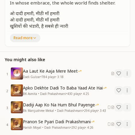
In whose embrace, the whole world finds shelter.
ओ दादी हमारी, मीठी माँ हमारी
ओ दादी हमारी, मीठी माँ हमारी
खुशियों की भंडारी, है सबसे ही न्यारी
O Dadi, our sweet mother.
Read more
O Dadi, our sweet mother.
A treasure house of happiness, the most unique of all.
You might also like
ओ हंस के सुनाएं, ओ हंस के सुनाएं,
ओ हंस के सुनाएं बाबा की मुरली।
Aa Laut Ke Aaja Mere Meet
ओ खुशबू पिलाती, भरती है झोली।
1
Dadi Gulzar
•
784
plays
•
3:18
O swan-like soul, you narrate Baba’s Murli.
Apko Dekhte Dadi To Baba Yaad Ate Hai
You fill our lives with the fragrance of wisdom and
2
BK Asmita • Dadi Prakashmani
•
430
plays
•
4:25
love.
Dadiji Aap Ko Na Hum Bhul Payenge
जिनके आभास से, खिले मन की क्यारी।
3
Bk Manjushree Mekal • Dadi Prakashmani
•
294
plays
•
3:43
ओ दादी हमारी, मीठी माँ हमारी।
Pranon Se Pyari Dadi Prakashmani
Your presence blossoms the garden of our hearts.
4
Harish Moyal • Dadi Prakashmani
•
292
plays
•
4:26
O Dadi, our sweet mother.