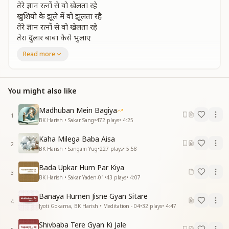
तेरे ज्ञान रत्नों से वो खेलता रहे
खुशियो के झूले में वो झूलता रहै
तेरे ज्ञान रत्नों से वो खेलता रहे
तेरा दुलार बाबा कैसे भुलाए
तेरा दुलार बाबा कैसे भुलाए
Read more
खुशियों के गीत हर पल दिल से वो गाए
जिस दिल में प्यार बाबा तेरा बस जाए
जिस दिल में प्यार बाबा
You might also like
नैनो से देखे हर पल सूरत तेरी
मन में बसाकर रखते मूरत तेरी
Madhuban Mein Bagiya
1
नैनो से देखे हर पल सूरत तेरी
BK Harish • Sakar Sang
•
472
plays
•
4:25
मन में बसाकर रखते मूरत तेरी
Kaha Milega Baba Aisa
तेरा दीदार बाबा दिल से न जाए
2
BK Harish • Sangam Yug
•
227
plays
•
5:58
तेरा दीदार बाबा दिल से न जाए
खुशियों के गीत हर पल दिल से वो गाए
Bada Upkar Hum Par Kiya
जिस दिल में प्यार बाबा तेरा बस जाए
3
BK Harish • Sakar Yaden-01
•
43
plays
•
4:07
जिस दिल में प्यार बाबा
Banaya Humen Jisne Gyan Sitare
अपना बनाया तूमने आकर मुझे
4
Jyoti Gokarna, BK Harish • Meditation - 04
•
32
plays
•
4:47
लाखो शुक्रिया अब दिल करता तुम्हे
अपना बनाया तूमने आकर मुझे
Shivbaba Tere Gyan Ki Jale