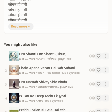
जोगन हो गयी
जोगन हो गयी
जोगन हो गयी
जोगन हो गयी
Read more
ज्ञान मे तेरे चलते चलते
तेरे वतन को आऊ
देह की दुनिया छोड के बाबा
You might also like
तुझ मे ही समाऊ
जोगन हो गयी
Om Shanti Om Shanti (Dhun)
जोगन हो गयी
1
Lalit Gurwara • Shanti - शांति
•
351
plays
•
10:31
जोगन हो गयी
जोगन हो गयी
Chalo Apane Vatan Hai Yah Suhani
2
Lalit Gurwara • Vatan - Paramdham
•
175
plays
•
8:38
तेरे रूप का नुर जो छलके
दिव्य रतन बन जाऊ
Om Namah Shivay Shiv Bindu
आनंद के सागर मे झुलू
3
Lalit Gurwara • Mahashivratri
•
160
plays
•
5:25
लहरों मे समाऊ
जोगन हो गयी
Is Tan Ke Deep Mein Ek Jyoti
4
जोगन हो गयी
Lalit Gurwara • Atma
•
156
plays
•
9:14
जोगन हो गयी
Prabhu Milan Ki Bela Hai Yeh
जोगन हो गयी