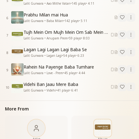
5
Lalit Gurwara • Aao Mithe Vatan
•
145
plays
•
4:11
योग लगा मिलन मनाऊ
Prabhu Milan mai Hua
मैं पावन बन जाऊ
6
Lalit Gurwara • Baba Milan
•
142
plays
•
5:11
ज्ञान का अमृत पी के बाबा
अतिइंद्रिय सुख पाऊ
Tujh Mein Om Mujh Mein Om Sab Mein Om
जोगन हो गयी
7
Lalit Gurwara • Anupam Prem
•
59
plays
•
8:03
जोगन हो गयी
जोगन हो गयी….. तेरी बाबा
Lagan Lagi Lagan Lagi Baba Se
8
में तो जोगन हो गयी
Lalit Gurwara • Lagan Lagi
•
54
plays
•
6:23
जोगन हो गयी
Rahein Na Payenge Baba Tumhare
जोगन हो गयी
9
Lalit Gurwara • Love - Prem
•
45
plays
•
4:44
_
_
_
_
_
_
_
__
Videhi Ban Jaau Mere Baba
10
Lalit Gurwara • Videhi
•
41
plays
•
6:41
More From