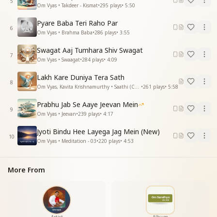
5
Om Vyas • Takdeer - Kismat
•
295
plays
•
5:50
सबको देते सच्चा ज्ञान
सबको देते सच्चा ज्ञान
Pyare Baba Teri Raho Par
6
Om Vyas • Brahma Baba
•
286
plays
•
3:55
ज्योति बिन्दु ही लायेगा
जग में नया सबेरा, सबेरा
Swagat Aaj Tumhara Shiv Swagat
जग में नया सबेरा, सबेरा
7
Om Vyas • Swaagat
•
284
plays
•
4:09
जग में नया सबेरा
Lakh Kare Duniya Tera Sath
सतयुग को लाने वाला है
8
Om Vyas, Kavita Krishnamurthy • Saathi (Companion)
•
261
plays
•
5:58
सतयुग को लाने वाला है
ज्योति बिन्दु का पावन ज्ञान
Prabhu Jab Se Aaye Jeevan Mein
9
ज्योति बिन्दु का पावन ज्ञान
Om Vyas • Jeevan
•
239
plays
•
4:17
जिससे सुख और शांति मिलेगी
Jyoti Bindu Hee Layega Jag Mein (New)
जिससे सुख और शांति मिलेगी
10
Om Vyas • Meditation - 03
•
220
plays
•
4:53
होगा जन-जन का कल्याण
होगा जन-जन का कल्याण
More From
ज्योति बिन्दु ही लायेगा
जग में नया सबेरा, सबेरा
जग में नया सबेरा, सबेरा
जग में नया सबेरा, सबेरा
जग में नया सबेरा, सबेरा