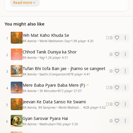
Read more
भक्तों का रखवाला है
अतिशय प्यारा प्राण हमारा
पलकों में हमें पाला है
You might also like
बिंदु है भवबिंदु है
बच्चे स्नेह से हमें निहारा
Yeh Mat Kaho Khuda Se
उजियारा उजियारा
1
BK Asmita • World Meditation Day
•
1.9K
plays
•
4:20
उजियारा उजियारा
उजियारा उजियारा
Chhod Tanik Duniya ka Shor
उजियारा उजियारा
2
BK Asmita • Yog
•
1.2K
plays
•
4:31
मिलता कल्प में एक ही बार
Tufan Bhi tofa Ban jae - jharno se sangeet
ब्रह्मा तन लेता आधार
3
BK Asmita • Saathi (Companion)
•
878
plays
•
4:41
मिलता कल्प में एक ही बार
ब्रह्मा तन लेता आधार
Mere Baba Pyare Baba Mere (F)
4
देह और दुनिया भूल गए हम
BK Asmita • 30 Minutes+
•
872
plays
•
27:07
सुनकर सच्चा गीता सार
Jeevan Ke Data Sanso Ke Swami
साथ निभाए हाथ बताए
5
BK Asmita, BK Sarojinee • World Meditation Day
•
828
plays
•
5:52
दिल से जब भी पुकारा
उजियारा उजियारा
Gyan Sarovar Pyara Hai
उजियारा उजियारा
6
BK Asmita • Madhuban
•
766
plays
•
5:50
उजियारा उजियारा