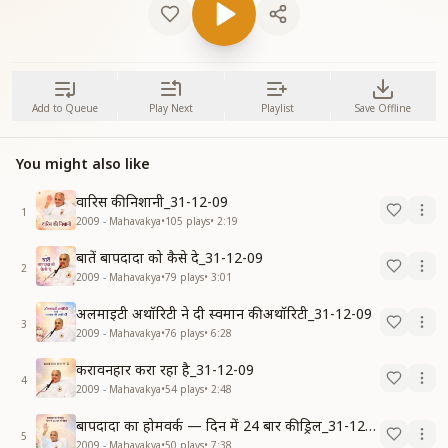
Add to Queue
Play Next
Playlist
Save Offline
You might also like
वारिस की निशानी_31-12-09
1
2009 - Mahavakya
•
105
plays
•
2:19
बातें बापदादा को कैसे दे_31-12-09
2
2009 - Mahavakya
•
79
plays
•
3:01
अलमाइटी अथॉरिटी ने दी स्वमान की अथॉरिटी_31-12-09
3
2009 - Mahavakya
•
76
plays
•
6:28
करावनहार करा रहा है_31-12-09
4
2009 - Mahavakya
•
54
plays
•
2:48
बापदादा का होमवर्क — दिन में 24 बार की ड्रिल_31-12-09
5
2009 - Mahavakya
•
50
plays
•
7:38