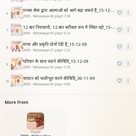
मनसा सेवा द्वारा आत्माओं को आगे बढ़ा सकते हैं_15-12-09
6
2009 - Mahavakya
•
46
plays
•
3:58
12 बार निराकारी, 12 बार फ़रिश्ता रूप में स्थित रहो_15-12-09
7
2009 - Mahavakya
•
39
plays
•
6:52
माया और प्रकृति दोनों रेडी हैं_15-12-09
8
2009 - Mahavakya
•
27
plays
•
2:52
परिवार के साथ चलने की विधि_15-12-09
9
2009 - Mahavakya
•
26
plays
•
5:20
वरदान को फलीभूत करने की विधि_30-11-09
10
2009 - Mahavakya
•
26
plays
•
4:06
More From
Playlist