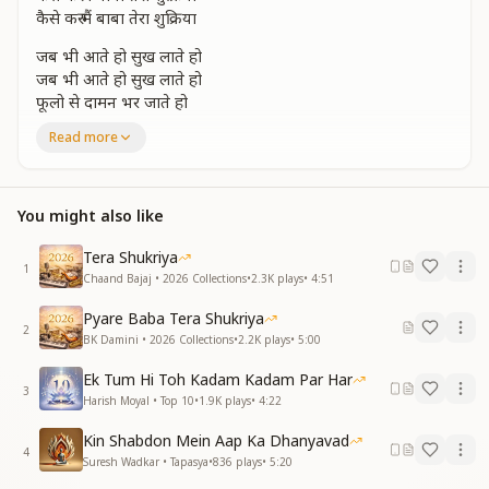
कैसे करु मैं बाबा तेरा शुक्रिया
जब भी आते हो सुख लाते हो
जब भी आते हो सुख लाते हो
फूलो से दामन भर जाते हो
जीवन मिल गया खिल गया
Read more
कैसे करु मैं बाबा तेरा शुक्रिया
कैसे करु मैं बाबा तेरा शुक्रिया
सूक्ष्म वतन में बाबा जो बुलाए
You might also like
झूला झुलाए गोदी में बिठाए
सूक्ष्म वतन में बाबा जो बुलाए
Tera Shukriya
1
झूला झुलाए गोदी में बिठाए
Chaand Bajaj • 2026 Collections
•
2.3K
plays
•
4:51
सब कुछ मिल गया मिल गया
Pyare Baba Tera Shukriya
कैसे करु मैं बाबा तेरा शुक्रिया
2
BK Damini • 2026 Collections
•
2.2K
plays
•
5:00
कैसे करु मैं बाबा तेरा शुक्रिया
_
_
_
_
_
_
Ek Tum Hi Toh Kadam Kadam Par Har
3
Harish Moyal • Top 10
•
1.9K
plays
•
4:22
Kin Shabdon Mein Aap Ka Dhanyavad
4
Suresh Wadkar • Tapasya
•
836
plays
•
5:20