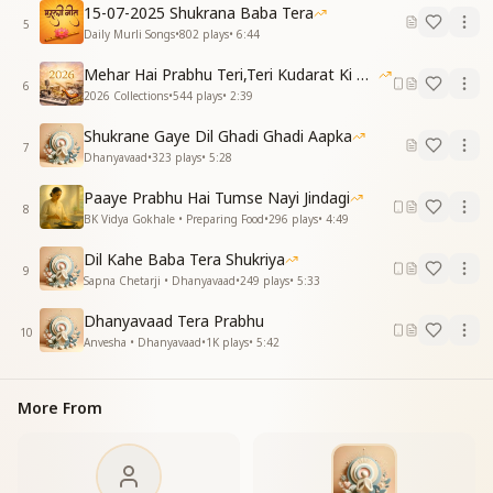
15-07-2025 Shukrana Baba Tera
5
Daily Murli Songs
•
802
plays
•
6:44
Mehar Hai Prabhu Teri,Teri Kudarat Ki Meharbani
6
2026 Collections
•
544
plays
•
2:39
Shukrane Gaye Dil Ghadi Ghadi Aapka
7
Dhanyavaad
•
323
plays
•
5:28
Paaye Prabhu Hai Tumse Nayi Jindagi
8
BK Vidya Gokhale • Preparing Food
•
296
plays
•
4:49
Dil Kahe Baba Tera Shukriya
9
Sapna Chetarji • Dhanyavaad
•
249
plays
•
5:33
Dhanyavaad Tera Prabhu
10
Anvesha • Dhanyavaad
•
1K
plays
•
5:42
More From