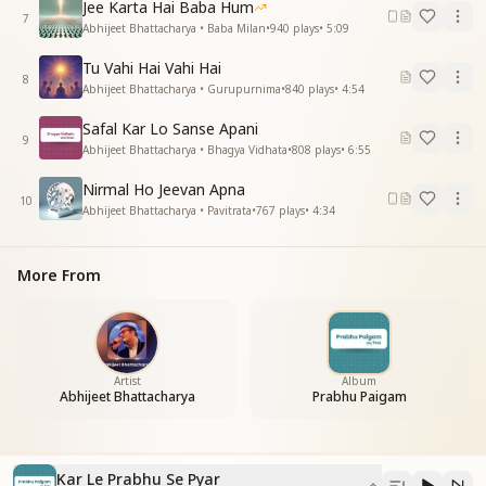
Jee Karta Hai Baba Hum
ब्रम्हा का तन ले आधार
7
Abhijeet Bhattacharya • Baba Milan
•
940
plays
•
5:09
ब्रम्हा का तन ले आधार
कर ले प्रभु से प्यार
Tu Vahi Hai Vahi Hai
हो मानव कर ले प्रभु से प्यार
8
Abhijeet Bhattacharya • Gurupurnima
•
840
plays
•
4:54
मै और मेरा तू और तेरा
Safal Kar Lo Sanse Apani
माया का ये रूप घनेरा
9
Abhijeet Bhattacharya • Bhagya Vidhata
•
808
plays
•
6:55
मै है प्रभू का प्रभु है मेरा
आत्म ज्ञान से होगा सवेरा
Nirmal Ho Jeevan Apna
10
सुखमय हो संसार अपना
Abhijeet Bhattacharya • Pavitrata
•
767
plays
•
4:34
सुखमय हो संसार
सुखमय हो संसार अपना
More From
सुखमय हो संसार
कर ले प्रभु से प्यार
हो मानव कर ले प्रभु से प्यार
बीता जाए जीवन तेरा
बीता जाए जीवन तेरा
Artist
Album
मत कर सोच विचार
Abhijeet Bhattacharya
Prabhu Paigam
मत कर सोच विचार
करले प्रभुसे प्यार
हो मानव करले प्रभुसे प्यार
Kar Le Prabhu Se Pyar
—-----------------------------------