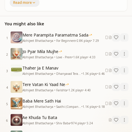
Read more
बूढ़ा हो फिर खतम कहानी
बीता बचपन गई जवानी
बूढ़ा हो फिर खतम कहानी
You might also like
रंक हो या राजा रानी
रही ना उनकी कोई निशानी
Mere Parampita Paramatma Sada
रही ना उनकी कोई निशानी
1
Abhijeet Bhattacharya • For Beginners
•
2.8K
plays
•
7:29
किसका तुझे इंतजार
मानव किसका तुझे इंतजार
Jo Pyar Mila Mujhe
किसका तुझे इंतजार
2
Abhijeet Bhattacharya • Love - Prem
•
1.6K
plays
•
4:33
मानव किसका तुझे इंतजार
कर ले प्रभु से प्यार
Thaher Ja E Manav
3
हो मानव कर ले प्रभु से प्यार
Abhijeet Bhattacharya • Dhanyavad Tera Prabu
•
1.3K
plays
•
6:46
परमधाम से शिव है आए
Tere Vatan Ki Yaad Ne
गीता का वो ज्ञान सुनाए
4
Abhijeet Bhattacharya • Farishta
•
1.2K
plays
•
4:40
परमधाम से शिव है आए
गीता का वो ज्ञान सुनाए
Baba Mere Sath Hai
पिता गुरु बन योग सिखाए
5
Abhijeet Bhattacharya • Saathi (Companion)
•
1.1K
plays
•
6:18
स्वर्ग का वरसा देने आए
स्वर्ग का वरसा देने आए
Ae Khuda Tu Bata
6
ब्रम्हा का तन ले आधार
Abhijeet Bhattacharya • Shiv Baba
•
974
plays
•
5:24
ब्रम्हा का तन ले आधार