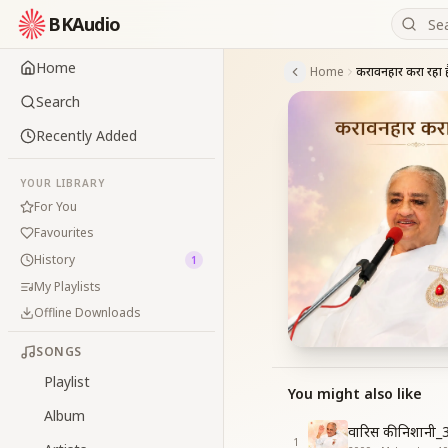
BKAudio
Home
Home
करावनहार करा रहा 
Search
Recently Added
YOUR LIBRARY
For You
Favourites
History
1
My Playlists
Offline Downloads
SONGS
Playlist
You might also like
Album
वारिस की निशानी
1