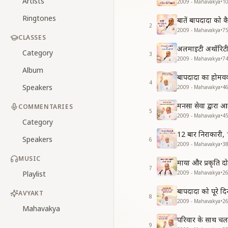
Artists
2009 - Mahavakya
•
1
Ringtones
बातें बापदादा को 
2
2009 - Mahavakya
•
7
CLASSES
अलमाइटी अथॉरिटी 
Category
3
2009 - Mahavakya
•
7
Album
बापदादा का होमवर्
4
Speakers
2009 - Mahavakya
•
4
मनसा सेवा द्वारा 
COMMENTARIES
5
2009 - Mahavakya
•
4
Category
12 बार निराकारी, 
Speakers
6
2009 - Mahavakya
•
3
MUSIC
माया और प्रकृति दो
7
Playlist
2009 - Mahavakya
•
2
बापदादा को पूरे द
AVYAKT
8
2009 - Mahavakya
•
2
Mahavakya
परिवार के साथ चल
9