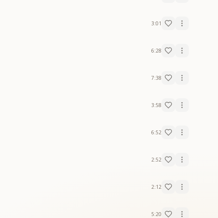
3:01
6:28
7:38
3:58
6:52
2:52
2:12
5:20