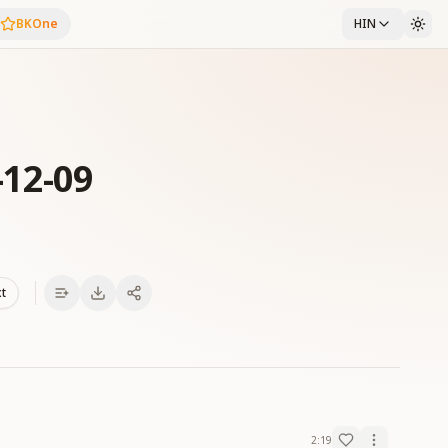
BKOne
HIN
-12-09
xt
2:19