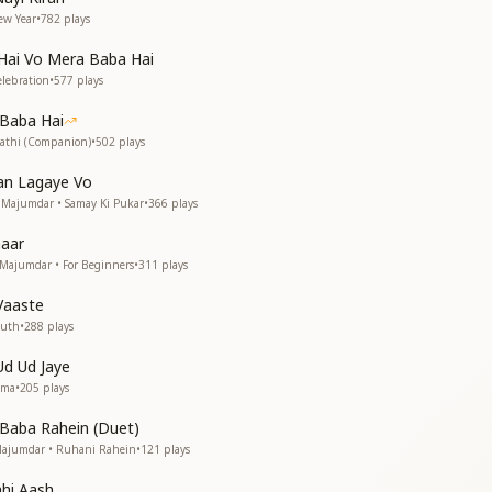
ew Year
•
782
plays
ञान दम भागा
Hai Vo Mera Baba Hai
बिखरी है अरुणाभाव
lebration
•
577
plays
ञान दम भागा
बिखरी है अरुणाभाव
 Baba Hai
ब दिन निकलना है
aathi (Companion)
•
502
plays
 सारा बदलना है
an Lagaye Vo
 सारा बदलना है
a Majumdar • Samay Ki Pukar
•
366
plays
ा ला
ा ला
haar
ा ला
 Majumdar • For Beginners
•
311
plays
ा ला
 विश्व के आधार
Vaaste
ुमने लिए अवतार
outh
•
288
plays
व विश्व के आधार
d Ud Jaye
मने लिए अवतार
tma
•
205
plays
गे निकालना है
 सारा बदलना है
 Baba Rahein (Duet)
 सारा बदलना है
 Majumdar • Ruhani Rahein
•
121
plays
ा ला
ा ला
hi Aash