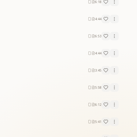
6:18
4:44
6:53
4:44
3:45
5:58
6:12
5:41