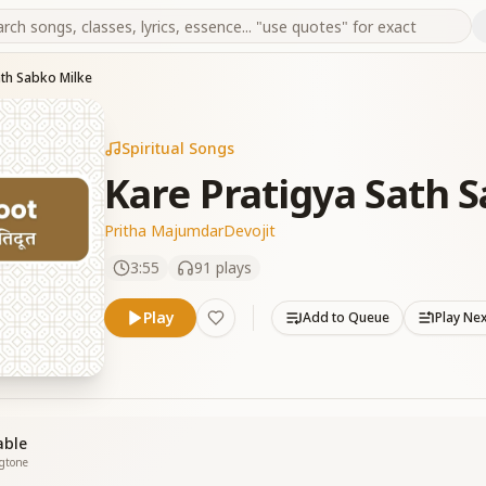
ath Sabko Milke
Spiritual Songs
Kare Pratigya Sath 
Pritha Majumdar
Devojit
3:55
91
plays
Play
Add to Queue
Play Ne
able
ngtone