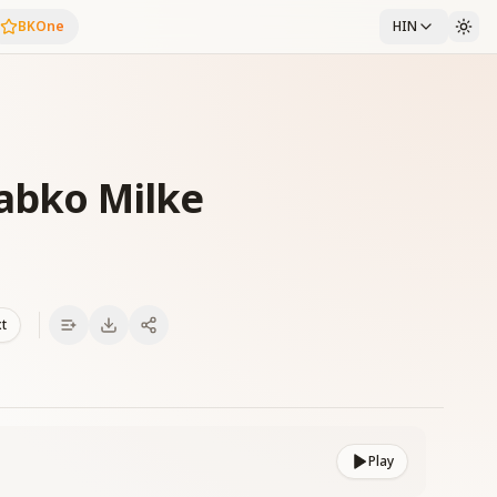
BKOne
HIN
Sabko Milke
xt
Play