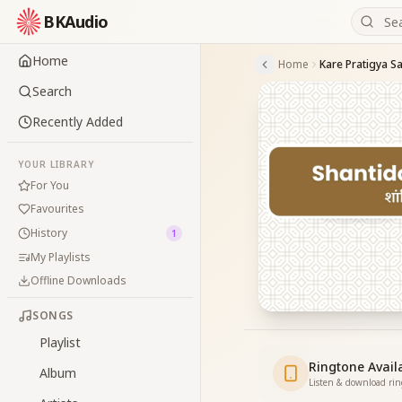
BKAudio
Home
Home
Kare Pratigya S
Search
Recently Added
YOUR LIBRARY
For You
Favourites
History
1
My Playlists
Offline Downloads
SONGS
Playlist
Ringtone Avail
Album
Listen & download ri