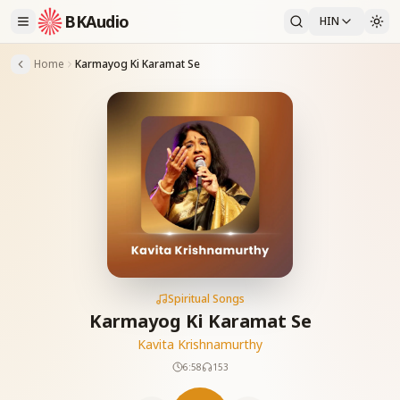
BKAudio
HIN
Home
Karmayog Ki Karamat Se
Spiritual Songs
Karmayog Ki Karamat Se
Kavita Krishnamurthy
6:58
153