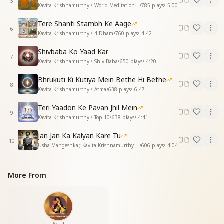
5
Kavita Krishnamurthy • World Meditation Day
•
785
plays
•
5:00
Tere Shanti Stambh Ke Aage
6
Kavita Krishnamurthy • 4 Dham
•
760
plays
•
4:42
Shivbaba Ko Yaad Kar
7
Kavita Krishnamurthy • Shiv Baba
•
650
plays
•
4:20
Bhrukuti Ki Kutiya Mein Bethe Hi Bethe
8
Kavita Krishnamurthy • Atma
•
638
plays
•
6:47
Teri Yaadon Ke Pavan Jhil Mein
9
Kavita Krishnamurthy • Top 10
•
638
plays
•
4:41
Jan Jan Ka Kalyan Kare Tu
10
Usha Mangeshkar, Kavita Krishnamurthy • Naari Shakti
•
606
plays
•
4:04
More From