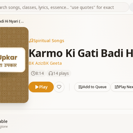
Karmo Ki Gati Badi Hi Nyari ( Duet)
Spiritual Songs
Karmo Ki Gati Badi H
BK Aziz
BK Geeta
8:14
14
plays
Play
Add to Queue
Play Ne
able
ngtone