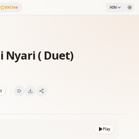
BKOne
HIN
i Nyari ( Duet)
xt
Play