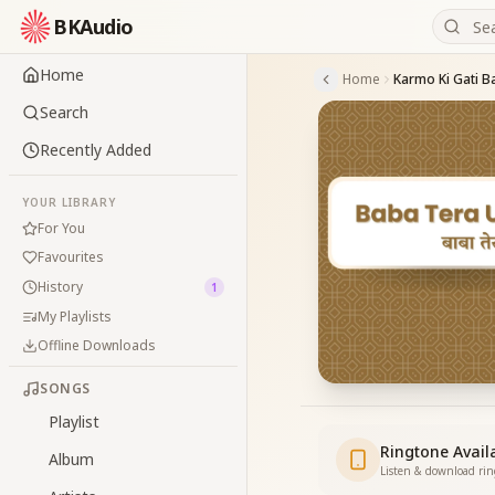
BKAudio
Home
Home
Search
Recently Added
YOUR LIBRARY
For You
Favourites
History
1
My Playlists
Offline Downloads
SONGS
Playlist
Ringtone Avail
Album
Listen & download ri