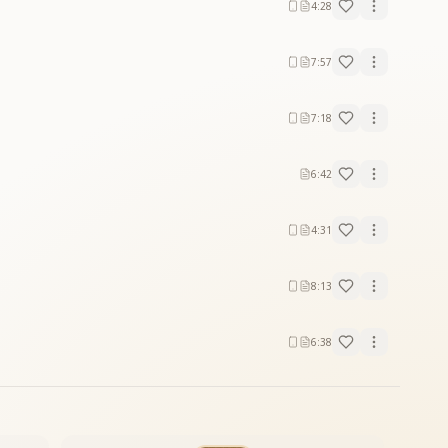
4:28
7:57
7:18
6:42
4:31
8:13
6:38