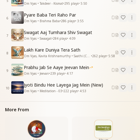
5
Om Vyas • Takdeer - Kismat
•
295
plays
•
5:50
खुशियों के झूले में झूले
खुशियों के झूले में झूले
Pyare Baba Teri Raho Par
एक तेरी महिमा गाए एक तेरी महिमा गाए
6
Om Vyas • Brahma Baba
•
286
plays
•
3:55
पाकर तुमको सीखा हमने
पाकर तुमको सीखा हमने
Swagat Aaj Tumhara Shiv Swagat
7
काटो में रहकर हंसना काटो में रहकर हंसना
Om Vyas • Swaagat
•
284
plays
•
4:09
कौन करेगा बाबा तेरे सिवा
Lakh Kare Duniya Tera Sath
कौन करेगा बाबा तेरे सिवा
8
Om Vyas, Kavita Krishnamurthy • Saathi (Companion)
•
262
plays
•
5:58
हम बच्चों को प्यार इतना प्यार इतना प्यार इतना प्यार इतना
कौन करेगा बाबा तेरे सिवा
Prabhu Jab Se Aaye Jeevan Mein
कौन करेगा बाबा तेरे सिवा
9
Om Vyas • Jeevan
•
239
plays
•
4:17
हम बच्चों को प्यार इतना प्यार इतना
प्यार इतना प्यार इतना
Jyoti Bindu Hee Layega Jag Mein (New)
10
Om Vyas • Meditation - 03
•
222
plays
•
4:53
गीत सुनकर सो जाऊ बाबा
बाबा बाबा मेरे बाबा बाबा
बाबा बाबा मेरे बाबा बाबा
More From
गीत सुनकर सो जाऊ बाबा
उठू सुनकर गीत तेरा
उठू सुनकर गीत तेरा
तुमने ही सिखलाया बाबा