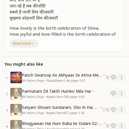
जगा रहे है सब की जोति
सबसे है प्यारी शिव की जयंती
सुखमय स्नेहभरी शिव की जयंती
How lovely is the birth celebration of Shiva,
How joyful and love-filled is the birth celebration of
Shiva.
Read more
It is the day of Shiva’s descent;
Every heart is dancing with joy.
Shiva has come down to the earth
You might also like
And is awakening the inner light of everyone.
Most beloved of all is the birth celebration of Shiva,
Panch Swaroop Ke Abhyaas Se Atma Mein Shakti
Joyful and filled with divine love is the birth
1
BK Vishnu Priya • NumaSham
•
1.4K
plays
•
5:07
celebration of Shiva.
Parmatam Dil Takth Humko Mila Hai
त्रिदेव रचता शिव पिता बच्चो से मिलने आते है
2
BK Vishnu Priya • Avyakt Vani
•
708
plays
•
4:03
अपने से भी पूज्य महान हम बच्चो को बनाते है
ज्योतिबिंदु परमात्मा शालिग्राम है हम आत्मा
Satyam Shivam Sundaram, Shiv Ki Hai Hum Santan 09-11-2025
दोनो का ही शुभ दिन है अलौकिक ये जन्मदिन है
3
BK Vishnu Priya • Avyakt Vani
•
667
plays
•
5:36
बधाईयां मुबारके से झोली भर देते
सबसे है प्यारी शिव की जयंती
Bhagyawan Hai Hum Baba ke Dulare 02-03-2025
4
सुखमय स्नेहभरी शिव की जयंती
BK Vishnu Priya • Avyakt Vani
•
594
plays
•
5:19