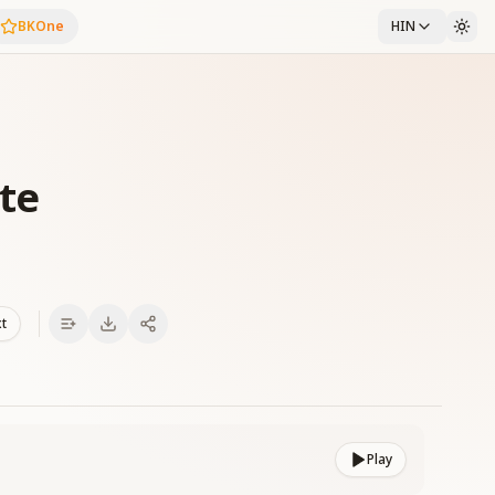
BKOne
HIN
ete
xt
Play