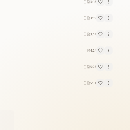
3:18
3:19
3:14
4:24
5:25
5:31