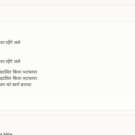
शा रहेंगे जले
शा रहेंगे जले
पददलित किया भटकाया
पददलित किया भटकाया
जग को स्वर्ग बनाया
ाबा तुम खुद आन मिले
शा रहेंगे जले
शा रहेंगे जले
र हुए शिव को देखा
a Mite