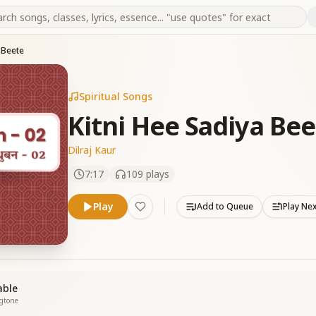
 Beete
Spiritual Songs
Kitni Hee Sadiya Be
Dilraj Kaur
7:17
109
plays
Play
Add to Queue
Play Ne
able
ngtone