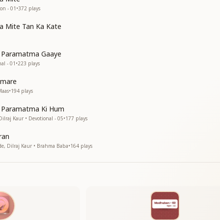
र हुए शिव को देखा
ion - 01
•
372
plays
a Mite Tan Ka Kate
र पत्थर भी पीघले
v Paramatma Gaaye
शा रहेंगे जले
nal - 01
•
223
plays
umare
शा रहेंगे जले
Maas
•
194
plays
v Paramatma Ki Hum
lraj Kaur • Devotional - 05
•
177
plays
ran
, Dilraj Kaur • Brahma Baba
•
164
plays
रत
ेरी छाया में पले
शा रहेंगे जले