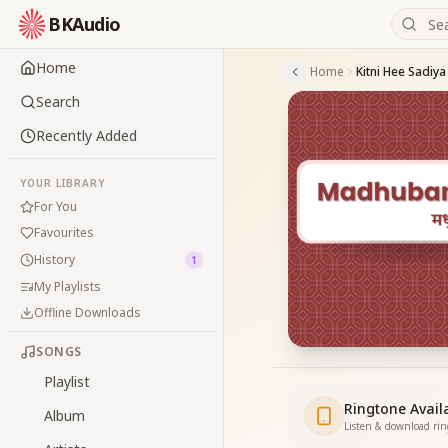
BKAudio
Home
Home
Kitni Hee Sadiya
Search
Recently Added
YOUR LIBRARY
For You
Favourites
History
1
My Playlists
Offline Downloads
SONGS
Playlist
Ringtone Avail
Album
Listen & download ri