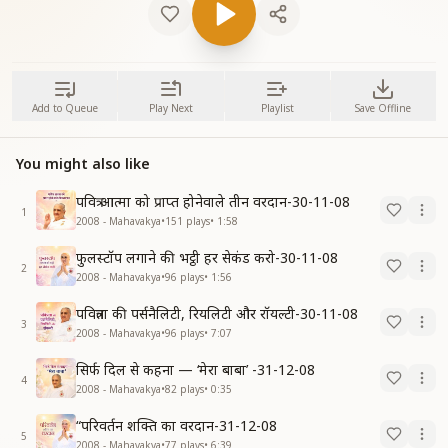
Add to Queue
Play Next
Playlist
Save Offline
You might also like
पवित्र आत्मा को प्राप्त होनेवाले तीन वरदान-30-11-08
1
2008 - Mahavakya
•
151
plays
•
1:58
फुलस्टॉप लगाने की भट्ठी हर सेकंड करो-30-11-08
2
2008 - Mahavakya
•
96
plays
•
1:56
पवित्रता की पर्सनैलिटी, रियलिटी और रॉयल्टी-30-11-08
3
2008 - Mahavakya
•
96
plays
•
7:07
सिर्फ दिल से कहना — ‘मेरा बाबा’ -31-12-08
4
2008 - Mahavakya
•
82
plays
•
0:35
“परिवर्तन शक्ति का वरदान-31-12-08
5
2008 - Mahavakya
•
77
plays
•
6:39