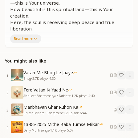
—this is Your universe.
How beautiful is this spiritual land—this is Your
creation.
Here, the soul is receiving deep peace and true
liberation.
How beautiful is this spiritual realm—this is Your
Read more
universe.
ना कोई आवाज यहां ना कोई विचार है
ना कोई आवाज यहां ना कोई विचार है
You might also like
रोशनी रोशनी आनंद बेशुमार है
रोशनी रोशनी आनंद बेशुमार है
Vatan Me Bhog Le Jaaye
1
हो रही है रूबरू यहां तुमसे मुलाकात है
Bhog
•
2.7K
plays
•
4:30
क्या खूब ये रूहानी मुल्क तेरी कायनात है
Tere Vatan Ki Yaad Ne
2
There is no sound here, no disturbance of thoughts.
Abhijeet Bhattacharya • Farishta
•
1.2K
plays
•
4:40
There is no sound here, no movement of worldly
Manbhavan Ghar Ruhon Ka
thinking.
3
Brijesh Mishra • Evergreen
•
1.2K
plays
•
6:44
Only light, light, and limitless bliss prevail.
Only light, light, and immeasurable joy abound.
13-06-2025 Mithe Baba Tumse Milkar
Here, face to face, I am meeting You directly.
4
Daily Murli Songs
•
1.1K
plays
•
5:07
How beautiful is this spiritual realm—this is Your