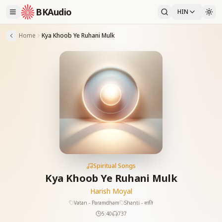
BKAudio
HIN
Home
Kya Khoob Ye Ruhani Mulk
Spiritual Songs
Kya Khoob Ye Ruhani Mulk
Harish Moyal
Vatan - Paramdham
Shanti - शांति
5:40
737