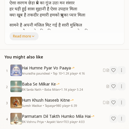
ऐसा सरगम छेड़ा प्रेम का गूंज उठा मन संसार
हर घड़ी हुई सास सुहानी है ऐसा उपहार मिला
क्या खूब है तकदीर हमारी हमको प्रभुका प्यार मिला
सामने है अपनी मंजिल मिट गई है सारी मुश्किल
कह रहा है अब मेरा दिल मिल गया अब हमको साहिल
Read more
चाहत थी जो युगों योगी की वो मंजर का दीदार मिला
क्या खूब है तकदीर हमारी हमको प्रभुका प्यार मिला
क्या खूब है तकदीर हमारी हमको प्रभु का प्यार मिला
जिसकी थी तलाश हमे उस साथी का संसार मिला
You might also like
क्या खूब है तकदीर हमारी हमको प्रभु का प्यार मिला
क्या खूब है तकदीर हमारी हमको प्रभु का प्यार मिला
Hai Humne Pyar Vo Paaya
1
_
_
_
_
_
_
_
_
_
"
Anuradha paundwal • Top 10
•
1.2K
plays
•
4:16
Baba Se Milkar Ke
2
BK Sarda Nath • Baba Milan
•
1.1K
plays
•
5:24
Hum Khush Naseeb Kitne
3
Suresh Wadkar • Tapasya
•
980
plays
•
6:39
Parmatam Dil Takth Humko Mila Hai
4
BK Vishnu Priya • Avyakt Vani
•
703
plays
•
4:03