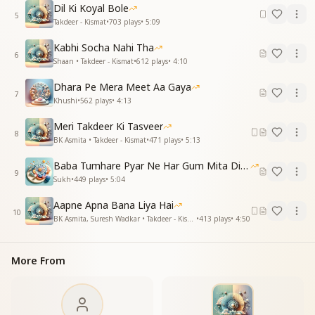
Dil Ki Koyal Bole
5
Takdeer - Kismat
•
703
plays
•
5:09
Kabhi Socha Nahi Tha
6
Shaan • Takdeer - Kismat
•
612
plays
•
4:10
Dhara Pe Mera Meet Aa Gaya
7
Khushi
•
562
plays
•
4:13
Meri Takdeer Ki Tasveer
8
BK Asmita • Takdeer - Kismat
•
471
plays
•
5:13
Baba Tumhare Pyar Ne Har Gum Mita Diya
9
Sukh
•
449
plays
•
5:04
Aapne Apna Bana Liya Hai
10
BK Asmita, Suresh Wadkar • Takdeer - Kismat
•
413
plays
•
4:50
More From