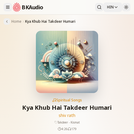
BKAudio
HIN
Home
Kya Khub Hai Takdeer Humari
Spiritual Songs
Kya Khub Hai Takdeer Humari
shiv rath
Takdeer - Kismat
4:26
179