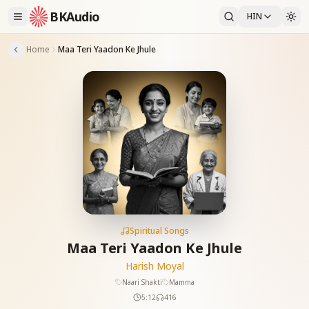
BKAudio
HIN
Home
Maa Teri Yaadon Ke Jhule
Spiritual Songs
Maa Teri Yaadon Ke Jhule
Harish Moyal
Naari Shakti
Mamma
5:12
416