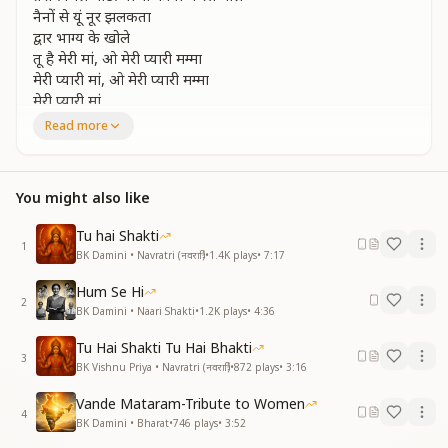
नैनों से यूं नूर झलकता
द्वार भाग्य के खोले
तू है मेरी मां, ओ मेरी प्यारी मम्मा
मेरी प्यारी मां, ओ मेरी प्यारी मम्मा
मेरी प्यारी मां
Read more
Mother… O Mother,
I swing in the cradle of your sacred memories.
In the shelter of your loving care, my mind finds
You might also like
peace.
Yes, I swing in the cradle of your sacred memories,
Tu hai Shakti
In your lap of compassion, mind rests with ease.
1
BK Damini • Navratri (नवरात्रि)
•
1.4K
plays
•
7:17
Your pure and gentle voice pours sweetness into my
ears.
Hum Se Hi
From your eyes radiates divine light,
2
BK Damini • Naari Shakti
•
1.2K
plays
•
4:36
Opening the doors to fortune.
You are my mother, my beloved Mamma—
Tu Hai Shakti Tu Hai Bhakti
3
My dearest Mother, O my sweet Mamma.
BK Vishnu Priya • Navratri (नवरात्रि)
•
872
plays
•
3:16
My cherished Ma.
Vande Mataram-Tribute to Women
4
मां वो बीते हुए दिन, वो तेरी यादें सभी
BK Damini • Bharat
•
746
plays
•
3:52
तेरी मीठी मुस्कानें, दिल ना भूलेगा कभी