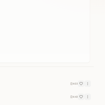
4:03
4:43