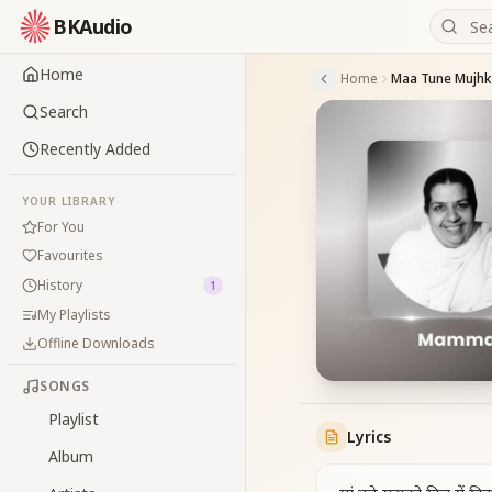
BKAudio
Home
Home
Search
Recently Added
YOUR LIBRARY
For You
Favourites
History
1
My Playlists
Offline Downloads
SONGS
Playlist
Lyrics
Album