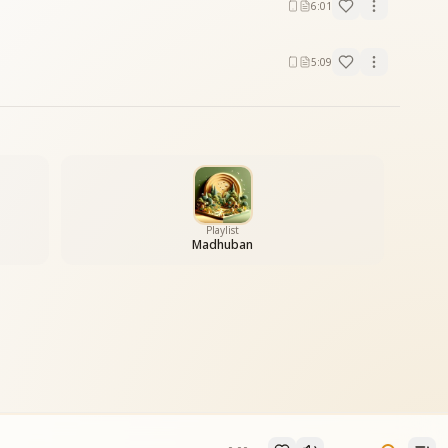
6:01
5:09
Playlist
Madhuban