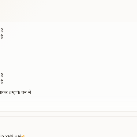
है
है
ा
ा
है
है
 ब्रम्हाके तन में
 ब्रम्हाके तन में
सुनाते
े
प्यार
प्यार
lp Yahi Hai