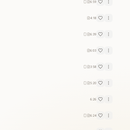
6:59
4:18
6:39
6:03
3:58
5:20
6:26
6:24