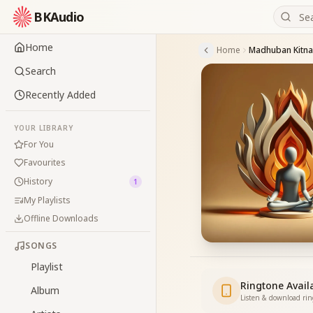
BKAudio
Home
Home
Search
Recently Added
YOUR LIBRARY
For You
Favourites
History
1
My Playlists
Offline Downloads
SONGS
Playlist
Ringtone Avail
Album
Listen & download ri