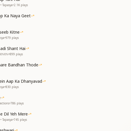
• Tapasya
•
2.1K
plays
ा
p Ka Naya Geet
ा
है
eeb Kitne
है
sya
•
979
plays
ै बाबा कुछ कुछ कहते है
adi Shant Hai
ै बाबा कुछ कुछ कहते है
thithi
•
899
plays
ुनते है
Saare Bandhan Thode
ुनते है
है प्यार से
है प्यार से
ein Aap Ka Dhanyavad
sya
•
830
plays
e
ा
ections
•
786
plays
ा
e Dil Yeh Mere
• Tapasya
•
745
plays
है
है
geshwari