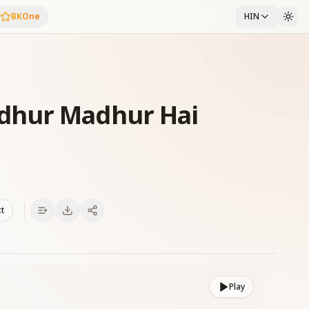
BKOne
HIN
dhur Madhur Hai
xt
Play