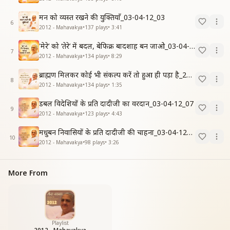
मन को व्यस्त रखने की युक्तियाँ_03-04-12_03
6
2012 - Mahavakya
•
137
plays
•
3:41
'मेरे’ को ‘तेरे’ में बदल, बेफिक्र बादशाह बन जाओ_03-04-12
7
2012 - Mahavakya
•
134
plays
•
8:29
ब्राह्मण मिलकर कोई भी संकल्प करें तो हुआ ही पड़ा है_20-03-12
8
2012 - Mahavakya
•
134
plays
•
1:35
डबल विदेशियों के प्रति दादीजी का वरदान_03-04-12_07
9
2012 - Mahavakya
•
123
plays
•
4:43
मधुबन निवासियों के प्रति दादीजी की चाहना_03-04-12_06
10
2012 - Mahavakya
•
98
plays
•
3:26
More From
Playlist