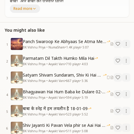
बाबा, और बाबा का परिवार प्यारा,
सबसे निराला संसार हमारा।
Read more
Baba—and His family so dear—
Our world is unique, beyond compare.
मैं बाबा का, बाबा मेरा,
You might also like
बाबा का दिल मेरा बसेरा।
I belong to Baba, Baba is mine,
Panch Swaroop Ke Abhyaas Se Atma Mein Shakti
In Baba’s heart forever I shine.
1
BK Vishnu Priya • NumaSham
•
1.4K
plays
•
5:07
मैं बाबा का, बाबा मेरा,
कानों में गूँजे यही नारा।
Parmatam Dil Takth Humko Mila Hai
2
I am Baba’s, Baba is mine—
BK Vishnu Priya • Avyakt Vani
•
710
plays
•
4:03
Let this echo always in every line.
Satyam Shivam Sundaram, Shiv Ki Hai Hum Santan 09-11-2025
जो भी कहे दिल से ‘मेरा बाबा’,
3
BK Vishnu Priya • Avyakt Vani
•
667
plays
•
5:36
वो भी बने सभी का दुलारा।
Whoever truly says “My Baba” from the heart,
Bhagyawan Hai Hum Baba ke Dulare 02-03-2025
Becomes beloved of all, set apart.
4
BK Vishnu Priya • Avyakt Vani
•
594
plays
•
5:19
Verse 1
स्वमान में रहना, सम्मान देना,
बाबा के स्नेह में हम लवलीन है 18-01-09
5
बाबा का है यही कहना।
BK Vishnu Priya • Avyakt Vani
•
523
plays
•
5:52
Stay in self-respect, and give respect to all—
Shiv Jayanti Ki Pavan Vela phir se Aai Hai 23-02-2025
This is Baba’s guidance, Baba’s call.
6
BK Vishnu Priya • Avyakt Vani
•
511
plays
•
5:08
स्वमान से ही मिटे देह का ये अभिमान,