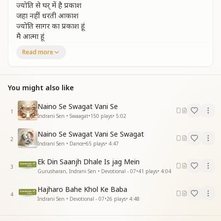
ज्योति से घर् में है प्रकाश
जहा नहीं धरती आकाश
ज्योति सागर का प्रकाश हूं
मै आत्मा हूं
मै आत्मा हूं
Read more
मै आत्मा हूं
मूझ में भरा है ज्ञान भण्डार
आदि मध्य और अंत का सार
You might also like
ज्ञान के सागर का पैग़ाम हूं
मै आत्मा हूं
Naino Se Swagat Vani Se
1
मै आत्मा हूं
Indrani Sen • Swaagat
•
150
plays
•
5:02
मै आत्मा हूं
Naino Se Swagat Vani Se Swagat
2
शांति रूप मै करू विश्राम
Indrani Sen • Dance
•
65
plays
•
4:47
घर मेरा है शांतिधाम
Ek Din Saanjh Dhale Is jag Mein
शांति सागर की संतान हूं
3
Gurusharan, Indrani Sen • Devotional - 07
•
41
plays
•
4:04
मै आत्मा हूं
मै आत्मा हूं
Hajharo Bahe Khol Ke Baba
मै आत्मा हूं
4
Indrani Sen • Devotional - 07
•
26
plays
•
4:48
आनंद में झुमु गाऊ
अतीइंद्रिया सुख बरसाऊ