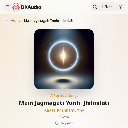
BKAudio
HIN
Home
Main Jagmagati Yunhi Jhilmilati
Spiritual Songs
Main Jagmagati Yunhi Jhilmilati
Kavita Krishnamurthy
Atma
5:52
412