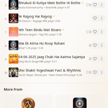
Bhrukuti Ki Kutiya Mein Bethe Hi Bethe
मगर अपने इस तन में मैं रोशनी हुं
5
Kavita Krishnamurthy • Atma
•
646
plays
•
6:47
मैं जगमगाती युंही झिलमिलाती सदा मुस्कुराती मैं मस्तक मणि हूं
सदा मुस्कुराती मैं मस्तक मणि हूं
Ye Rajyog Hai Rajyog
6
BK Damini • Rajyoga
•
498
plays
•
4:56
Yeh Teen Bindu Mat Bisaro
7
Sadhana Sargam • Yog
•
392
plays
•
5:30
Mai Ek Atma Hu Roop Ruhani
8
Atma
•
1.2K
plays
•
3:45
04-06-2025 Jaag Chuki Hai Aatma Sajaniya
9
Daily Murli Songs
•
988
plays
•
5:01
Shiv Shakti Yogeshwari Fast & Rhythmic
10
Harish Moyal, Pamila Jain • Naari Shakti
•
654
plays
•
6:44
More From