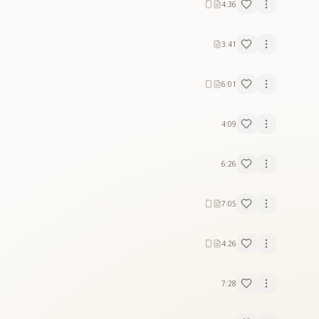
4:36
3:41
6:01
4:09
6:26
7:05
4:26
7:28