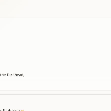
 the forehead,
ce.
 the forehead,
ce.
my true home,
away,
away.
 Tu Hi Jaane