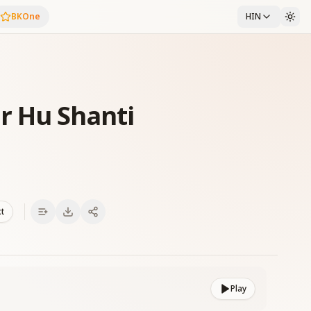
BKOne
HIN
r Hu Shanti
xt
Play