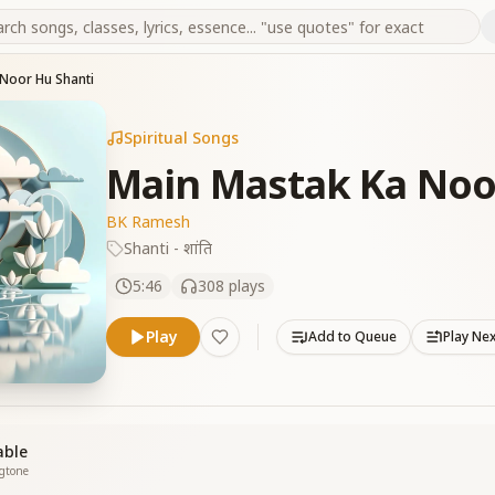
Noor Hu Shanti
Spiritual Songs
Main Mastak Ka Noo
BK Ramesh
Shanti - शांति
5:46
308
plays
Play
Add to Queue
Play Ne
able
ngtone