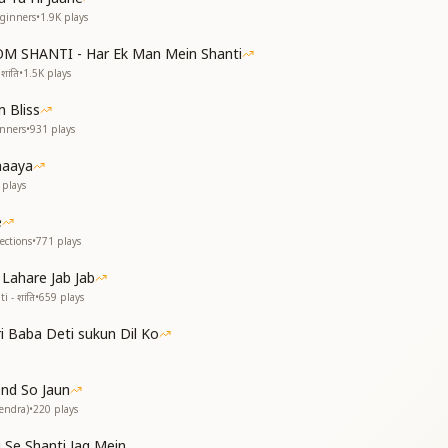
 the forehead,
eginners
•
1.9K
plays
ce.
OM SHANTI - Har Ek Man Mein Shanti
ारो की महफिल
शांति
•
1.5K
plays
्कुराये मेरा दिल
ं
 Bliss
inners
•
931
plays
haaya
plays
e
ections
•
771
plays
 Lahare Jab Jab
i - शांति
•
659
plays
 Baba Deti sukun Dil Ko
ong the gathering of moon and stars,
e, my heart smiles at the scene.
nd So Jaun
 life,
endra)
•
220
plays
tual intoxication,
i Se Shanti Jag Mein