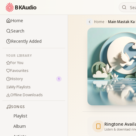
BKAudio
Home
Home
Main Mastak Ka 
Search
Recently Added
YOUR LIBRARY
For You
Favourites
History
1
My Playlists
Offline Downloads
SONGS
Playlist
Ringtone Avail
Album
Listen & download ri