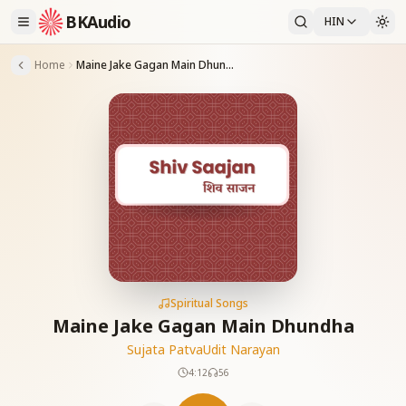
BKAudio
HIN
Home
Maine Jake Gagan Main Dhundha
Spiritual Songs
Maine Jake Gagan Main Dhundha
Sujata Patva
Udit Narayan
4:12
56