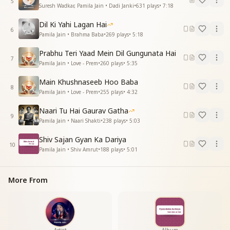
5
प्रभु प्रेम रस पलकों से प्रभु प्रेम रस पलकों से पिनेका
Suresh Wadkar, Pamila Jain • Dadi Janki
•
631
plays
•
7:18
मज़ा आ गया रे मज़ा आ गया जिंदगी जिनेका
Dil Ki Yahi Lagan Hai
मज़ा आ गया रे मज़ा आ गया जिंदगी जिनेका"
6
Pamila Jain • Brahma Baba
•
269
plays
•
5:18
Prabhu Teri Yaad Mein Dil Gungunata Hai
7
Pamila Jain • Love - Prem
•
260
plays
•
5:35
Main Khushnaseeb Hoo Baba
8
Pamila Jain • Love - Prem
•
255
plays
•
4:32
Naari Tu Hai Gaurav Gatha
9
Pamila Jain • Naari Shakti
•
238
plays
•
5:03
Shiv Sajan Gyan Ka Dariya
10
Pamila Jain • Shiv Amrut
•
188
plays
•
5:01
More From