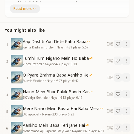
मन की आंखों ने है देखा, पास आकर आपके
Read more
वह रे अपनी जिंदगी, जीने का क्या अंदाज है
अब हमारे भाग्य पर ,भगवान को भी नाज है
हम सितारे जगमगाते संग रूहानी चांद के
You might also like
मन की आंखों ने है देखा, पास आकर आपके
Aap Drishti Yun Dete Raho Baba
प्यार ने बाबा तेरे जाने हैं क्या जादू किया
1
Kavita Krishnamurthy • Nayan
•
431
plays
•
5:57
ज्योति बिंदु रूप में दिखता हमें बहुरूपिया
खेलते हम आपके झूले में जैसे हाथ के
Tumhi Tum Nigaho Mein Ho Baba
मन की आंखों ने है देखा पास आकर आपके
2
Vinod Rathod • Nayan
•
427
plays
•
5:18
मन की आंखों ने है देखा पास आकर आपके
जिंदगी का रंग सुनहरा हो गया है आपसे
O Pyare Brahma Baba Aankho Ke
3
जिंदगी का रंग सुनहरा हो गया है आपसे
Suresh Wadkar • Nayan
•
397
plays
•
6:42
मन की आंखों ने है देखा पास आकर आपके
Naino Mein Bhar Palak Bandh Kar
मन की आंखों ने है देखा पास आकर आपके
4
BK Vidya Gokhale • Nayan
•
313
plays
•
6:17
आ...
Mere Naino Mein Basta Hai Baba Mera
5
BK Jaygopal • Nayan
•
230
plays
•
6:23
Aankho Mein Baba Teri Jane Hai
6
Mohammad Ajij, Aparna Mayekar • Nayan
•
187
plays
•
4:31