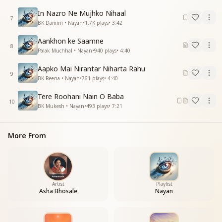
In Nazro Ne Mujhko Nihaal
7
BK Damini • Nayan
•
1.7K
plays
•
3:42
Aankhon ke Saamne
8
Palak Muchhal • Nayan
•
940
plays
•
4:40
Aapko Mai Nirantar Niharta Rahu
9
BK Reena • Nayan
•
761
plays
•
4:40
Tere Roohani Nain O Baba
10
BK Mukesh • Nayan
•
493
plays
•
7:21
More From
Artist
Playlist
Asha Bhosale
Nayan