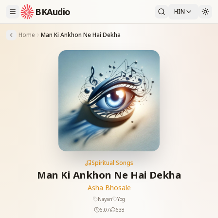
BKAudio
HIN
Home
Man Ki Ankhon Ne Hai Dekha
Spiritual Songs
Man Ki Ankhon Ne Hai Dekha
Asha Bhosale
Nayan
Yog
6:07
638