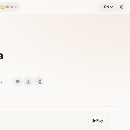
BKOne
HIN
a
xt
Play