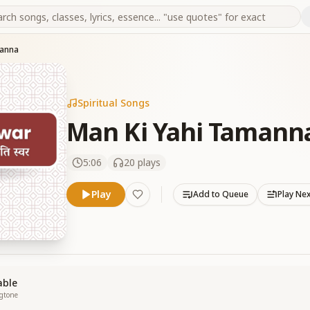
manna
Spiritual Songs
Man Ki Yahi Tamann
5:06
20
plays
Play
Add to Queue
Play Ne
able
ngtone