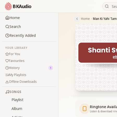
BKAudio
Home
Home
Man Ki Yahi Ta
Search
Recently Added
YOUR LIBRARY
For You
Favourites
History
1
My Playlists
Offline Downloads
SONGS
Playlist
Ringtone Avail
Album
Listen & download ri