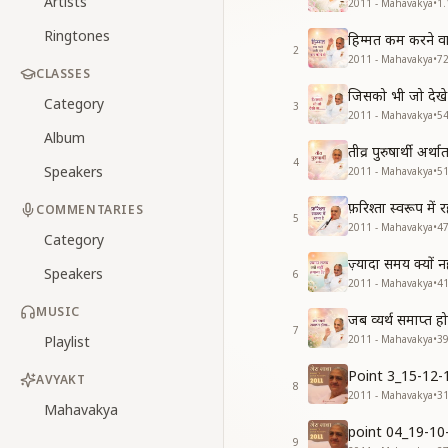
Artists
2011 - Mahavakya
•
1.
Ringtones
हिम्मत कम करने व
2
2011 - Mahavakya
•
7
CLASSES
जिसको भी जो देखे
Category
3
2011 - Mahavakya
•
5
Album
तीव्र पुरुषार्थी अ
4
Speakers
2011 - Mahavakya
•
5
फ़रिश्ता स्वरूप मे
COMMENTARIES
5
2011 - Mahavakya
•
4
Category
ज़्यादा समय क्यों
Speakers
6
2011 - Mahavakya
•
4
MUSIC
जब व्यर्थ समाप्त 
7
Playlist
2011 - Mahavakya
•
3
Point 3_15-12-
AVYAKT
8
2011 - Mahavakya
•
3
Mahavakya
point 04_19-10
9