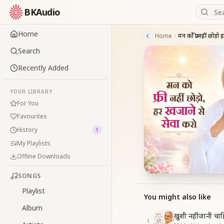
BKAudio
Home
Home
Search
Recently Added
YOUR LIBRARY
For You
Favourites
History
1
My Playlists
Offline Downloads
SONGS
Playlist
You might also like
Album
खुशी नहीं जानी चा
1