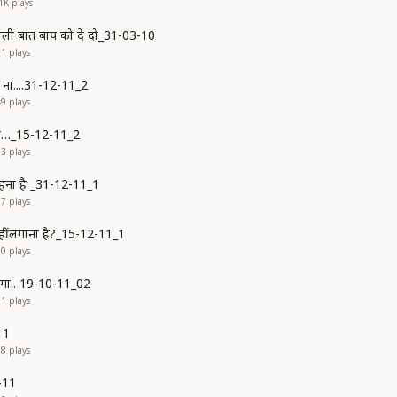
1K
plays
ाली बात बाप को दे दो_31-03-10
21
plays
 ना....31-12-11_2
49
plays
र्थात…_15-12-11_2
13
plays
ं रहना है _31-12-11_1
77
plays
 नहीं लगाना है?_15-12-11_1
10
plays
होगा.. 19-10-11_02
91
plays
11
18
plays
-11