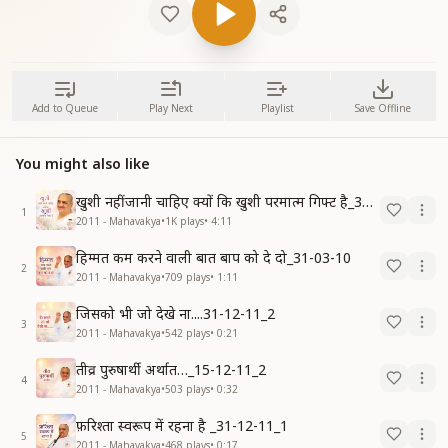
Add to Queue
Play Next
Playlist
Save Offline
You might also like
खुशी नहीं जानी चाहिए क्यों कि खुशी परमात्म गिफ्ट है_31-03-10
1
2011 - Mahavakya
•
1K
plays
•
4:11
हिम्मत कम करने वाली बात बाप को दे दो_31-03-10
2
2011 - Mahavakya
•
709
plays
•
1:11
जिसको भी जो देखे ना....31-12-11_2
3
2011 - Mahavakya
•
542
plays
•
0:21
तीव्र पुरुषार्थी अर्थात…_15-12-11_2
4
2011 - Mahavakya
•
503
plays
•
0:32
फ़रिश्ता स्वरूप में रहना है _31-12-11_1
5
2011 - Mahavakya
•
468
plays
•
0:17