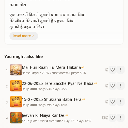
मनवा मोरा
एक नजर में दिल ने तुमको बाबा अपना मान लिया
मेरे जीवन मेरे साथी तुमको है पहचान लिया
तुमको है पहचान लिया
इन आंखों में सांझ ढले और
Read more
इन आंखों में सांझ ढले और सुबह आंखे खोले
मनवा मोरा मिलन में तेरे बाबा बाबा बोले
मनवा मोरा
You might also like
दूर तलक है सागर बिखरा तन मन का मुझे भान नहीं
तुमको पाया सबकुछ पाया अब कोई अरमान नहीं
Mai Hun Raahi Tu Mera Thikana
1
अब कोई अरमान नहीं
Harish Moyal • 2026 Collections
•
944
plays
•
5:26
मन आंगन में यादों के तेरे
22-06-2025 Tere Sacche Pyar Ne Baba
मन आंगन में यादों के तेरे
2
Daily Murli Songs
•
936
plays
•
4:22
झुल रहे हम झूले
मनवा मोरा मिलन में तेरे बाबा बाबा बोले
15-07-2025 Shukrana Baba Tera
मनवा मोरा
3
Daily Murli Songs
•
795
plays
•
6:44
फिकरो की जंजीरें टूटी
Jeevan Ki Naiya Kar De
उड़ते बनके हम पंछी
4
Anup Jalota • World Meditation Day
•
571
plays
•
6:32
इतना परमानंद मिला है