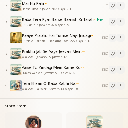
बजती चैन की अब बंसी
Mai Hu Rahi
5
बजती चैन की अब बंसी
Harish Moyal • Jeevan
•
487
plays
•
6:46
तेरे ज्ञान की मधुर मुरलिया प्राणों में रस घोले
Baba Tera Pyar Barse Baarish Ki Tarah
New
मनवा मोरा मिलन में तेरे बाबा बाबा बोले
6
BK Damini • Jeevan
•
456
plays
•
4:20
मनवा मोरामिलन में तेरे बाबा बाबा बोले
जीवन जबसे गोद में तेरे
Paaye Prabhu Hai Tumse Nayi Jindagi
जीवन जबसे गोद में तेरे
7
BK Vidya Gokhale • Preparing Food
•
295
plays
•
4:49
करने लगा कलोरे
मनवा मोरा मिलन में तेरे बाबा बाबा बोले
Prabhu Jab Se Aaye Jeevan Mein
8
मनवा मोरा
Om Vyas • Jeevan
•
239
plays
•
4:17
Vaise To Zindagi Mein Karne Ko
9
Suresh Wadkar • Jeevan
•
223
plays
•
6:15
Tera Ehsan O Baba Kabhi Na
10
Om Vyas • Takdeer - Kismat
•
213
plays
•
6:03
More From