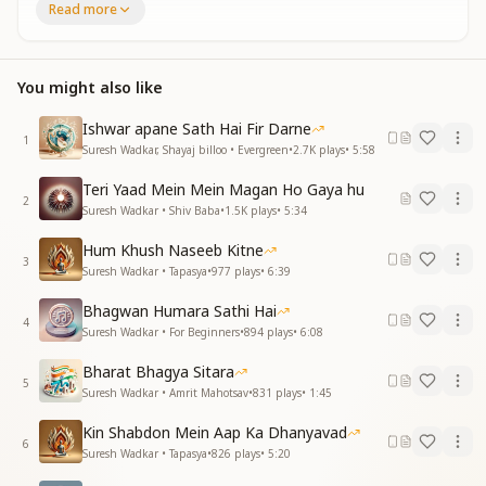
Read more
नाच उठे है मन मयूर जब मुरली मधुर सुनाई है
इसी राग में भाग्य जगाना
इसी राग में भाग्य जगाना आपसे हम ही सीखें है
मीठे बच्चें मीठे बच्चें बोल यह कितने मीठे है
You might also like
नाज़ उठाते हमें बिठाते आप तो अपने कंधों पर
Ishwar apane Sath Hai Fir Darne
याद प्यार दे करते नमस्ते बलि बलि जाते बच्चों पर
1
Suresh Wadkar, Shayaj billoo • Evergreen
•
2.7K
plays
•
5:58
ऐसे प्यार का मधु रस पी के
ऐसे प्यार का मधु रस पी के सब रस लगते फीके है
Teri Yaad Mein Mein Magan Ho Gaya hu
2
मीठे बच्चें मीठे बच्चें बोल यह कितने मीठे है
Suresh Wadkar • Shiv Baba
•
1.5K
plays
•
5:34
मीठा हमें बनाते बाबा
Hum Khush Naseeb Kitne
मीठा हमें बनाते बाबा आप बड़े ही मीठे है
3
Suresh Wadkar • Tapasya
•
977
plays
•
6:39
मीठे बच्चें मीठे बच्चें बोल यह कितने मीठे है
Bhagwan Humara Sathi Hai
4
Suresh Wadkar • For Beginners
•
894
plays
•
6:08
Bharat Bhagya Sitara
5
Suresh Wadkar • Amrit Mahotsav
•
831
plays
•
1:45
Kin Shabdon Mein Aap Ka Dhanyavad
6
Suresh Wadkar • Tapasya
•
826
plays
•
5:20