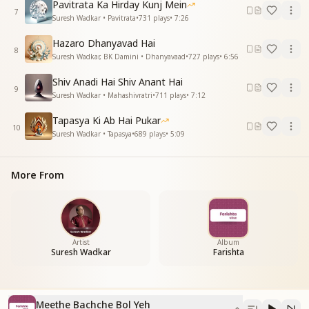
Pavitrata Ka Hirday Kunj Mein
7
Suresh Wadkar • Pavitrata
•
731
plays
•
7:26
Hazaro Dhanyavad Hai
8
Suresh Wadkar, BK Damini • Dhanyavaad
•
727
plays
•
6:56
Shiv Anadi Hai Shiv Anant Hai
9
Suresh Wadkar • Mahashivratri
•
711
plays
•
7:12
Tapasya Ki Ab Hai Pukar
10
Suresh Wadkar • Tapasya
•
689
plays
•
5:09
More From
Artist
Album
Suresh Wadkar
Farishta
Meethe Bachche Bol Yeh