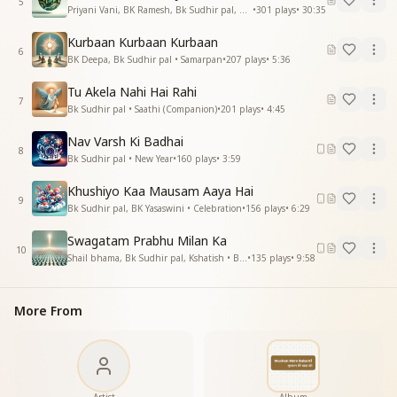
5
Priyani Vani, BK Ramesh, Bk Sudhir pal, BK Yasaswini, BK Sharmistha, Harish Moyal, Gufiji • Earth Day
•
301
plays
•
30:35
Kurbaan Kurbaan Kurbaan
6
BK Deepa, Bk Sudhir pal • Samarpan
•
207
plays
•
5:36
Tu Akela Nahi Hai Rahi
7
Bk Sudhir pal • Saathi (Companion)
•
201
plays
•
4:45
Nav Varsh Ki Badhai
8
Bk Sudhir pal • New Year
•
160
plays
•
3:59
Khushiyo Kaa Mausam Aaya Hai
9
Bk Sudhir pal, BK Yasaswini • Celebration
•
156
plays
•
6:29
Swagatam Prabhu Milan Ka
10
Shail bhama, Bk Sudhir pal, Kshatish • Baba Milan
•
135
plays
•
9:58
More From